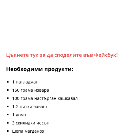
Цъкнете тук за да споделите във Фейсбук!
Необходими продукти:
1 патладжан
150 грама извара
100 грама настърган кашкавал
1-2 питки лаваш
1 домат
3 скилидки чесън
шепа магданоз