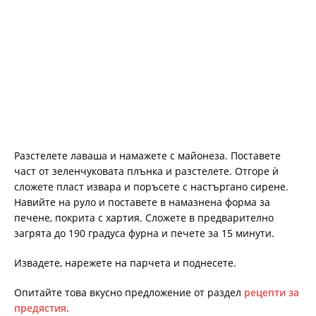
Разстелете лаваша и намажете с майонеза. Поставете
част от зеленчуковата плънка и разстелете. Отгоре ѝ
сложете пласт извара и поръсете с настъргано сирене.
Навийте на руло и поставете в намазнена форма за
печене, покрита с хартия. Сложете в предварително
загрята до 190 градуса фурна и печете за 15 минути.
Извадете, нарежете на парчета и поднесете.
Опитайте това вкусно предложение от раздел
рецепти за
предястия
.