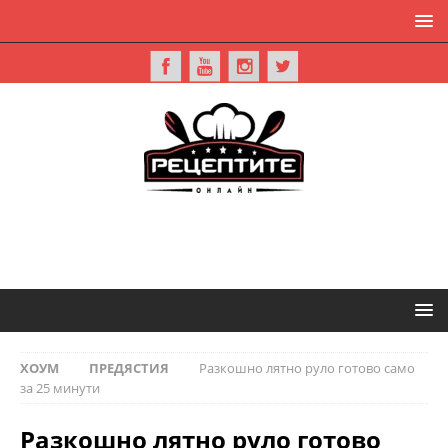
ХОУМ
ПРЕДЯСТИЯ
Разкошно лятно руло готово само
за 25 минути
Разкошно лятно руло готово