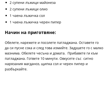
2 супени лъжици майонеза
2 супени лъжици олио
1 чаена лъжичка сол
1 чаена лъжичка черен пипер
Начин на приготвяне:
Обелете, нарежете и посолете патладжана. Оставете го
да си пусне сока и след това измийте. Задушете го с малко
мазнима. Обелете чесъна и домата. Прибавете ги към
патладжана. Гответе 10 минути. Овкусете със ситно
нарязания магданоз, щипка сол и черен пипер и
разбъркайте.