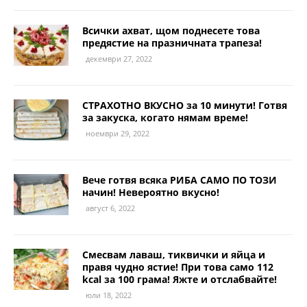
Всички ахват, щом поднесете това
предястие на празничната трапеза!
декември 27, 2022
СТРАХОТНО ВКУСНО за 10 минути! Готвя
за закуска, когато нямам време!
ноември 29, 2022
Вече готвя всяка РИБА САМО ПО ТОЗИ
начин! Невероятно вкусно!
август 6, 2022
Смесвам лаваш, тиквички и яйца и
правя чудно ястие! При това само 112
kcal за 100 грама! Яжте и отслабвайте!
юли 18, 2022