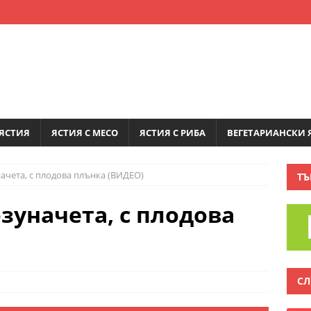
ЯСТИЯ
ЯСТИЯ С МЕСО
ЯСТИЯ С РИБА
ВЕГЕТАРИАНСКИ 
ачета, с плодова плънка (ВИДЕО)
ТЪ
зуначета, с плодова
СЛ