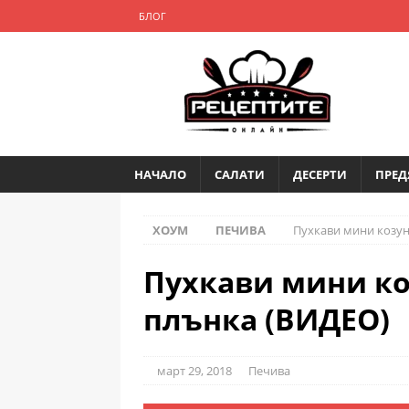
БЛОГ
НАЧАЛО
САЛАТИ
ДЕСЕРТИ
ПРЕД
ХОУМ
ПЕЧИВА
Пухкави мини козун
Пухкави мини ко
плънка (ВИДЕО)
март 29, 2018
Печива