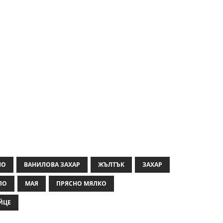
НО
ВАНИЛОВА ЗАХАР
ЖЪЛТЪК
ЗАХАР
ЛО
МАЯ
ПРЯСНО МЯЛКО
ЙЦЕ