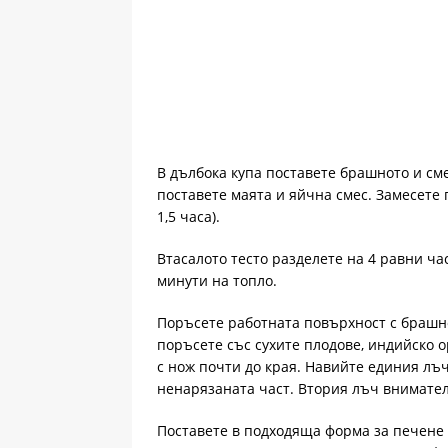
В дълбока купа поставете брашното и сме
поставете маята и яйчна смес. Замесете г
1,5 часа).
Втасалото тесто разделете на 4 равни час
минути на топло.
Поръсете работната повърхност с брашн
поръсете със сухите плодове, индийско о
с нож почти до края. Навийте единия лъч
ненарязаната част. Втория лъч внимател
Поставете в подходяща форма за печене и