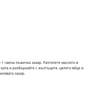
 1 чаена лъжичка захар. Разтопете маслото в
 купа и разбъркайте с жълтъците, цялото яйце и
иловата захар.