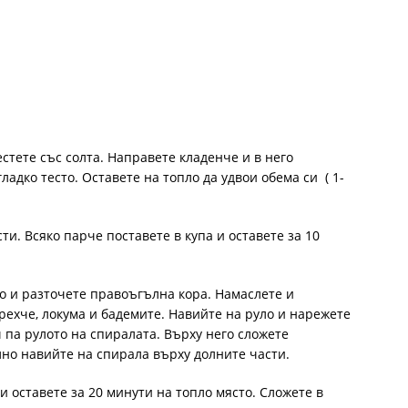
стете със солта. Направете кладенче и в него
ладко тесто. Оставете на топло да удвои обема си ( 1-
ти. Всяко парче поставете в купа и оставете за 10
о и разточете правоъгълна кора. Намаслете и
рехче, локума и бадемите. Навийте на руло и нарежете
 па рулото на спиралата. Върху него сложете
но навийте на спирала върху долните части.
 оставете за 20 минути на топло място. Сложете в