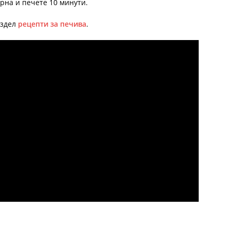
рна и печете 10 минути.
аздел
рецепти за печива
.