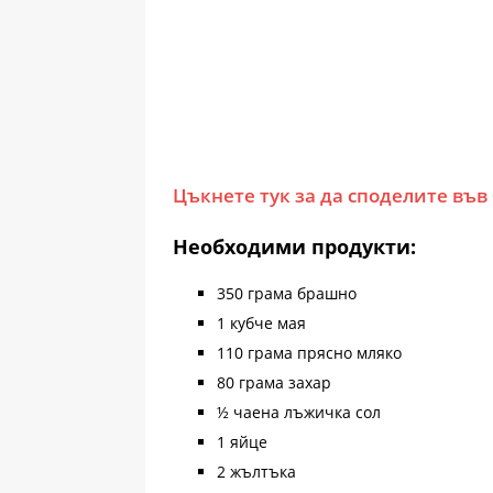
Цъкнете тук за да споделите във
Необходими продукти:
350 грама брашно
1 кубче мая
110 грама прясно мляко
80 грама захар
½ чаена лъжичка сол
1 яйце
2 жълтъка