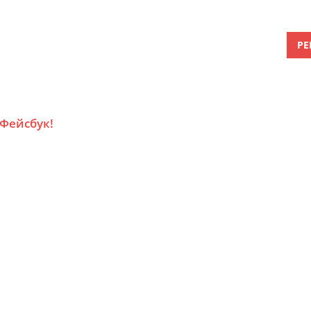
РЕ
 Фейсбук!