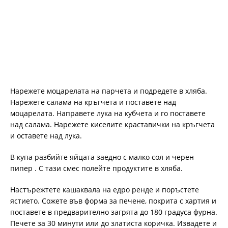
Нарежете моцарелата на парчета и подредете в хляба.
Нарежете салама на кръгчета и поставете над
моцарелата. Направете лука на кубчета и го поставете
над салама. Нарежете киселите краставички на кръгчета
и оставете над лука.
В купа разбийте яйцата заедно с малко сол и черен
пипер . С тази смес полейте продуктите в хляба.
Настърежтете кашаквала на едро ренде и поръстете
ястието. Сожете във форма за печене, покрита с хартия и
поставете в предварително загрята до 180 градуса фурна.
Печете за 30 минути или до златиста коричка. Извадете и