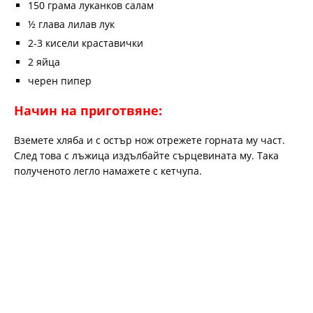
150 грама луканков салам
½ глава лилав лук
2-3 кисели краставички
2 яйца
черен пипер
Начин на приготвяне:
Вземете хляба и с остър нож отрежете горната му част.
След това с лъжица издълбайте сърцевината му. Така
полученото легло намажете с кетчупа.