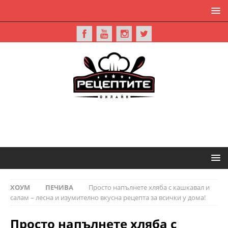
ХОУМ
ПЕЧИВА
Просто напълнете хляба с кашкавал и
салам – лесна и изумително вкусна рецепта за всички у дома!
Просто напълнете хляба с