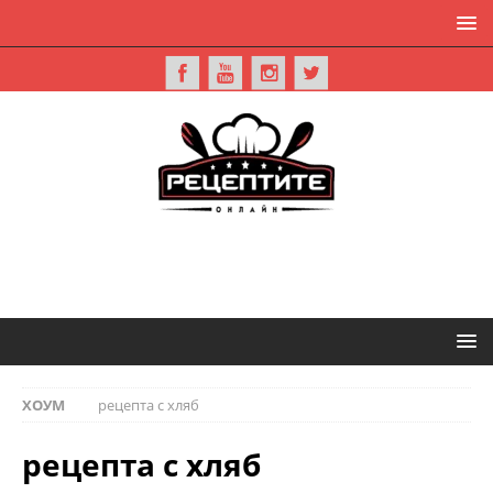
ХОУМ
рецепта с хляб
рецепта с хляб