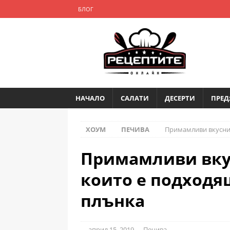
БЛОГ
НАЧАЛО
САЛАТИ
ДЕСЕРТИ
ПРЕД
ХОУМ
ПЕЧИВА
Примамливи вкусни 
Примамливи вку
които е подходящ
плънка
април 15, 2019
Печива