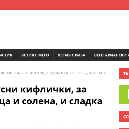
ЯСТИЯ
ЯСТИЯ С МЕСО
ЯСТИЯ С РИБА
ВЕГЕТАРИАНСКИ 
кифлички, за които е подходяща и солена, и сладка плънка
ТЪ
сни кифлички, за
а и солена, и сладка
СЛ