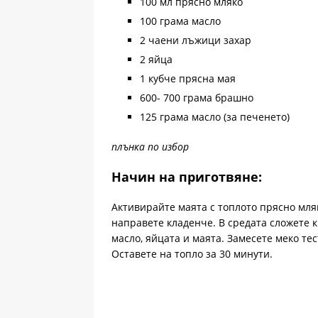
100 мл прясно мляко
100 грама масло
2 чаени лъжици захар
2 яйца
1 кубче прясна мая
600- 700 грама брашно
125 грама масло (за печенето)
плънка по избор
Начин на приготвяне:
Активирайте маята с топлото прясно мля
направете кладенче. В средата сложете к
масло, яйцата и маята. Замесете меко тес
Оставете на топло за 30 минути.