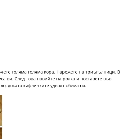
очете голяма голяма кора. Нарежете на триъгълници. В
са ви. След това навийте на ролка и поставете във
пло, докато кифличките удвоят обема си.