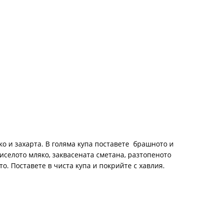
ко и захарта. В голяма купа поставете брашното и
иселото мляко, заквасената сметана, разтопеното
то. Поставете в чиста купа и покрийте с хавлия.