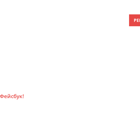
РЕ
 Фейсбук!