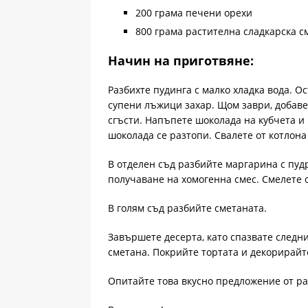
200 грама печени орехи
800 грама растителна сладкарска с
Начин на приготвяне:
Разбихте пудинга с малко хладка вода. О
супени лъжици захар. Щом заври, добавет
сгъсти. Напъпете шоколада на кубчета и 
шоколада се разтопи. Свалете от котлона
В отделен съд разбийте маргарина с пуд
получаване на хомогенна смес. Смелете о
В голям съд разбийте сметаната.
Завършете десерта, като спазвате следни
сметана. Покрийте тортата и декорирайт
Опитайте това вкусно предложение от р