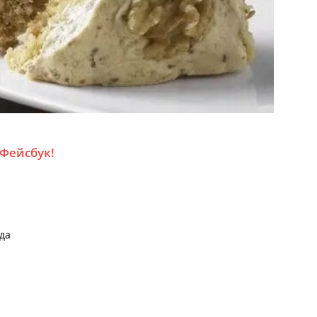
 Фейсбук!
ода