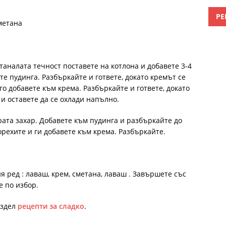
РЕ
метана
станалата течност поставете на котлона и добавете 3-4
е пудинга. Разбъркайте и гответе, докато кремът се
го добавете към крема. Разбъркайте и гответе, докато
 и оставете да се охлади напълно.
рата захар. Добавете към пудинга и разбъркайте до
рехите и ги добавете към крема. Разбъркайте.
я ред : лаваш, крем, сметана, лаваш . Завършете със
е по избор.
аздел
рецепти за сладко
.