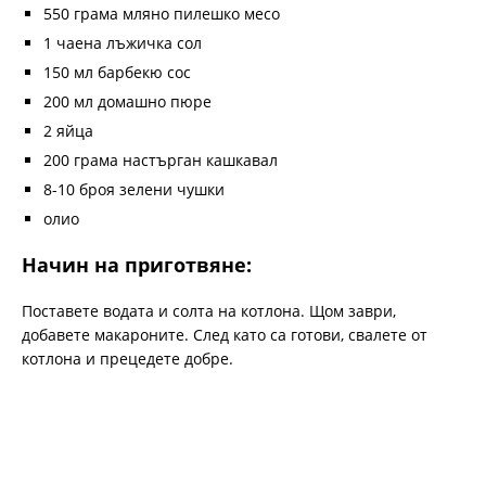
550 грама мляно пилешко месо
1 чаена лъжичка сол
150 мл барбекю сос
200 мл домашно пюре
2 яйца
200 грама настърган кашкавал
8-10 броя зелени чушки
олио
Начин на приготвяне:
Поставете водата и солта на котлона. Щом заври,
добавете макароните. След като са готови, свалете от
котлона и прецедете добре.