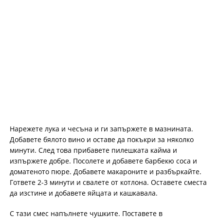
Нарежете лука и чесъна и ги запържете в мазнината.
Добавете бялото вино и оставе да покъкри за няколко
минути. След това прибавете пилешката кайма и
изпържете добре. Посолете и добавете барбекю соса и
доматеното пюре. Добавете макароните и разбъркайте.
Гответе 2-3 минути и свалете от котлона. Оставете сместа
да изстине и добавете яйцата и кашкавала.
С тази смес напълнете чушките. Поставете в