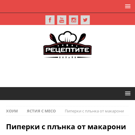
ХОУМ
ЯСТИЯ С МЕСО
Пиперки с плънка от макарони
Пиперки с плънка от макарони