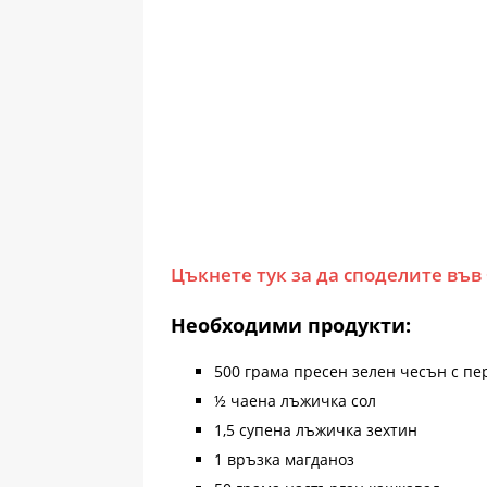
Цъкнете тук за да споделите във
Необходими продукти:
500 грама пресен зелен чесън с пе
½ чаена лъжичка сол
1,5 супена лъжичка зехтин
1 връзка магданоз