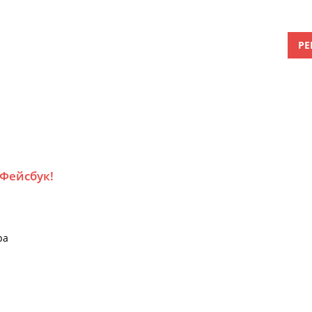
РЕ
 Фейсбук!
ра