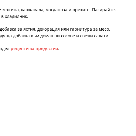
е зехтина, кашкавала, магданоза и орехите. Пасирайте.
 в хладилник.
обавка за ястия, декорация или гарнитура за месо,
одяща добавка към домашни сосове и свежи салати.
аздел
рецепти за предястия
.