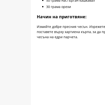
50 грама настърган кашкавал
30 грама орехи
Начин на приготвяне:
Измийте добре пресния чесън. Изрежете 
поставете върху хартиена кърпа, за да 
чесъна на едри парчета.