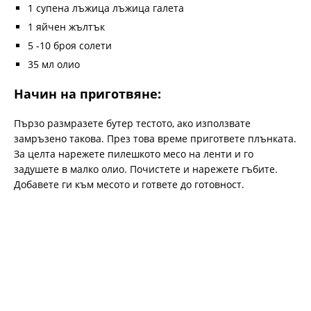
1 супена лъжица лъжица галета
1 яйчен жълтък
5 -10 броя солети
35 мл олио
Начин на приготвяне:
Пързо размразете бутер тестото, ако използвате
замръзено такова. През това време пригответе плънката.
За целта нарежете пилешкото месо на ленти и го
задушете в малко олио. Почистете и нарежете гъбите.
Добавете ги към месото и гответе до готовност.