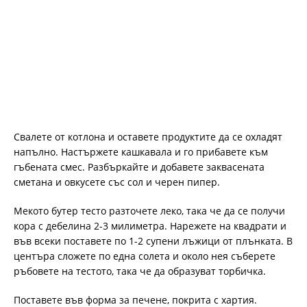
Свалете от котлона и оставете продуктите да се охладят
напълно. Настържете кашкавала и го прибавете към
гъбената смес. Разбъркайте и добавете заквасената
сметана и овкусете със сол и черен пипер.
Мекото бутер тесто разточете леко, така че да се получи
кора с дебелина 2-3 милиметра. Нарежете на квадрати и
във всеки поставете по 1-2 супени лъжици от плънката. В
центъра сложете по една солета и около нея съберете
ръбовете на тестото, така че да образуват торбичка.
Поставете във форма за печене, покрита с хартия.