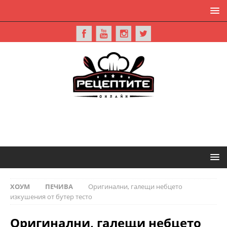
ХОУМ
ПЕЧИВА
Оригинални, галещи небцето
изкушения от бутер тесто
Оригинални, галещи небцето