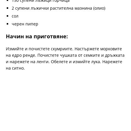
150 супени лъжици горчица
2 супени лъжички растителна мазнина (олио)
сол
черен пипер
Начин на приготвяне:
Измийте и почистете скумриите. Настържете морковите
на едро ренде. Почистете чушката от семките и дръжката
и нарежете на ленти. Обелете и измийте лука. Нарежете
на ситно.