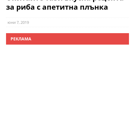
за риба с апетитна плънка
юни 7, 2019
РЕКЛАМА