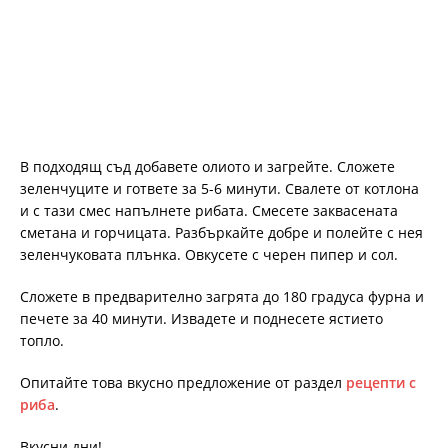
В подходящ съд добавете олиото и загрейте. Сложете
зеленчуците и гответе за 5-6 минути. Свалете от котлона
и с тази смес напълнете рибата. Смесете заквасената
сметана и горчицата. Разбъркайте добре и полейте с нея
зеленчуковата плънка. Овкусете с черен пипер и сол.
Сложете в предварително загрята до 180 градуса фурна и
печете за 40 минути. Извадете и поднесете ястието
топло.
Опитайте това вкусно предложение от раздел
рецепти с
риба
.
Вкусни дни!