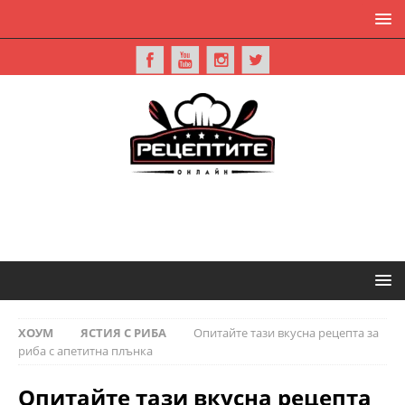
ХОУМ
ЯСТИЯ С РИБА
Опитайте тази вкусна рецепта за
риба с апетитна плънка
Опитайте тази вкусна рецепта