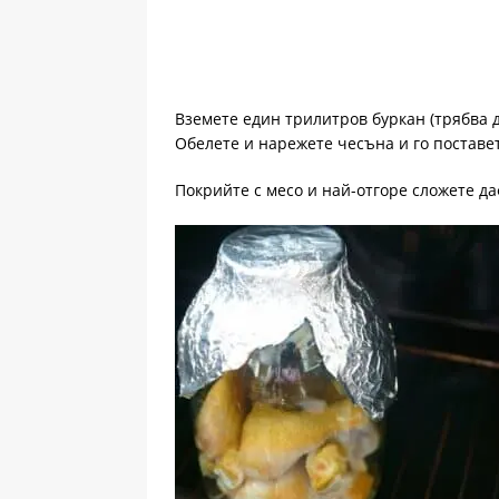
Вземете един трилитров буркан (трябва д
Обелете и нарежете чесъна и го поставе
Покрийте с месо и най-отгоре сложете да