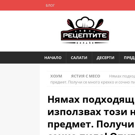
БЛОГ
НАЧАЛО
САЛАТИ
ДЕСЕРТИ
ПРЕД
ХОУМ
ЯСТИЯ С МЕСО
Нямах подход
предмет. Получи се много крехко и сочно пи
Нямах подходящ 
използвах този 
предмет. Получи 