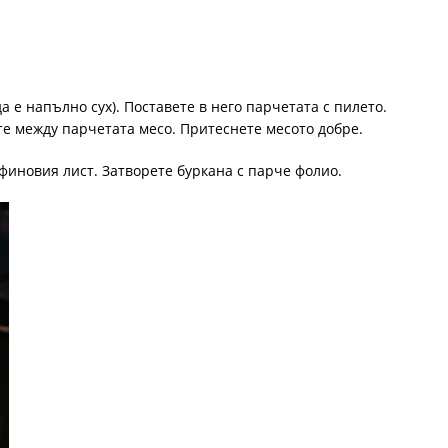
а е напълно сух). Поставете в него парчетата с пилето.
те между парчетата месо. Притеснете месото добре.
финовия лист. Затворете буркана с парче фолио.