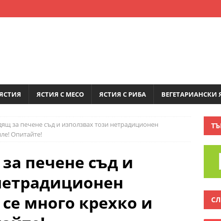
ЯСТИЯ
ЯСТИЯ С МЕСО
ЯСТИЯ С РИБА
ВЕГЕТАРИАНСКИ 
ящ за печене съд и използвах този нетрадиционен
ТЪ
ле! Опитайте!
за печене съд и
нетрадиционен
се много крехко и
СЛ