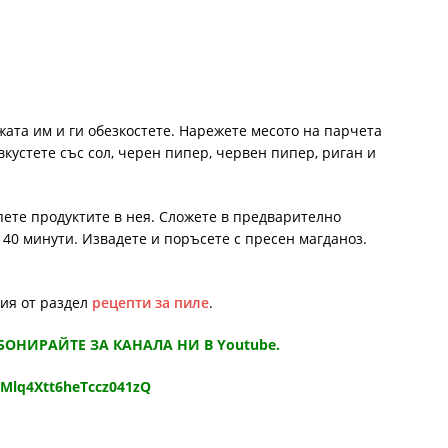
ата им и ги обезкостете. Нарежете месото на парчета
кустете със сол, черен пипер, червен пипер, риган и
пете продуктите в нея. Сложете в предварително
а 40 минути. Извадете и поръсете с пресен магданоз.
ния от раздел
рецепти за пиле
.
АБОНИРАЙТЕ ЗА КАНАЛА НИ В Youtube.
9Mlq4Xtt6heTccz041zQ