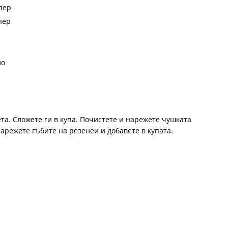
пер
пер
ло
та. Сложете ги в купа. Почистете и нарежете чушката
арежете гъбите на резенеи и добавете в купата.