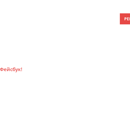
РЕ
 Фейсбук!