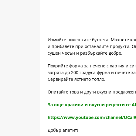
Измийте пилешките бутчета. Махнете кож
и прибавете при останалите продукти. Ов
сушен чесън и разбъркайте добре.
Покрийте форма за печене с хартия и си
загрята до 200 градуса фурна и печете з
Сервирайте ястието топло.
Опитайте това и други вкусни предложе
За още красиви и вкусни рецепти се 
https://www.youtube.com/channel/UCal
Добър апетит!