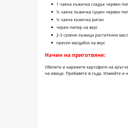
1 чаена къжичка сладък червен пи
½ чаена лъжичка сушен червен пи
½ чаена къжичка риган
черен пипер на вкус
2-3 суоени лъжици растително мас
пресен магдабоз на вкус
Начин на приготвяне:
Обелете и нарежете картофите на кръгче
на ивици. Прибавете в съда. Измийте и н