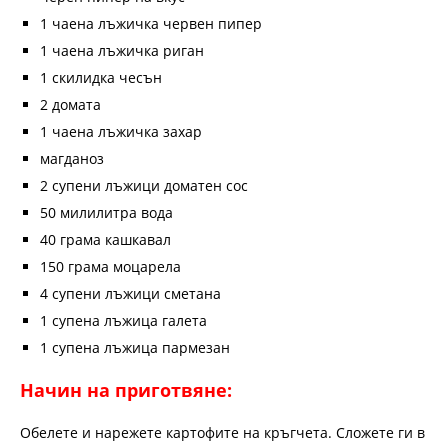
1 чаена лъжичка червен пипер
1 чаена лъжичка риган
1 скилидка чесън
2 домата
1 чаена лъжичка захар
магданоз
2 супени лъжици доматен сос
50 милилитра вода
40 грама кашкавал
150 грама моцарела
4 супени лъжици сметана
1 супена лъжица галета
1 супена лъжица пармезан
Начин на приготвяне:
Обелете и нарежете картофите на кръгчета. Сложете ги в