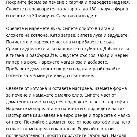
Покрийте форма за печене с хартия и подредете над нея.
Сложете в предварително загарата до 180 градуса фурна
и печете за 30 минути. След това извадете.
Обелете и нарежете лука. Сипете олиото в тиган и
сложете на котлона. Като загрее, сипете лука и задушете.
Почистете и нарежете чесъна и прибавете в съда.
Срежете доматите и ги нарежете на кубчета. Добавете ги
в тигана и разбъркайте. Овкусете със сол, захар и черен
пипер на вкус. Нарежете магданоза и добавете.
Прибавете доматеното пюре и водата и разбъркайте.
Гответе за 5-6 минути или до сгъстяване.
Свалете от котлона и оставете настрана. Вземете форма
за печене и намажете с малко олио. Сипете част от
доматенета смес и над нея подредете пласт от картофите.
Нарежете моцарелата на парчета и я подредете на тях.
Настържете кашкавала на едро ренде и поръсете с малко
от него. Покрийте с доматен сос, отново картофи над него
и пласт от моцарела и кашкавал. Редувайте в тази
последователност, докато продуктите свършват. Накрая