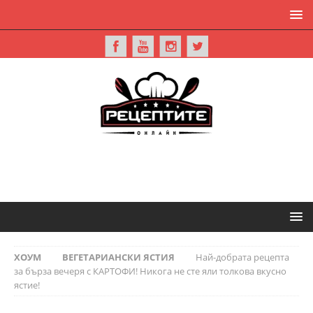
ХОУМ
ВЕГЕТАРИАНСКИ ЯСТИЯ
Най-добрата рецепта
за бърза вечеря с КАРТОФИ! Никога не сте яли толкова вкусно
ястие!