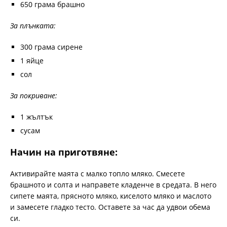
650 грама брашно
За плънката:
300 грама сирене
1 яйце
сол
За покриване:
1 жълтък
сусам
Начин на приготвяне:
Активирайте маята с малко топло мляко. Смесете
брашното и солта и направете кладенче в средата. В него
сипете маята, прясното мляко, киселото мляко и маслото
и замесете гладко тесто. Оставете за час да удвои обема
си.