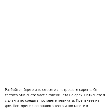
Разбийте яйцето и го смесете с натрошете сирене. От
тестото откъснете част с големината на орех. Натиснете я
с длан и по средата поставете плънката. Прегънете на
две. Повторете с останалото тесто и поставете в