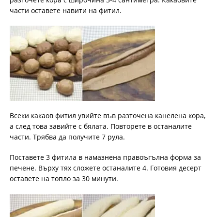
части оставете навити на фитил.
Всеки какаов фитил увийте във разточена канелена кора,
а след това завийте с бялата. Повторете в останалите
части. Трябва да получите 7 рула.
Поставете 3 фитила в намазнена правоъгълна форма за
печене. Върху тях сложете останалите 4. Готовия десерт
оставете на топло за 30 минути.