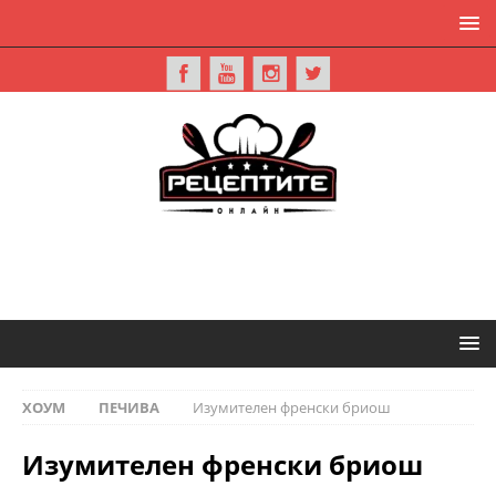
ХОУМ
ПЕЧИВА
Изумителен френски бриош
Изумителен френски бриош