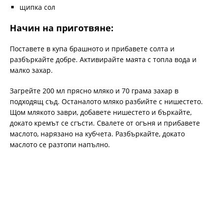
щипка сол
Начин на приготвяне:
Поставете в купа брашното и прибавете солта и
разбъркайте добре. Активирайте маята с топла вода и
малко захар.
Загрейте 200 мл прясно мляко и 70 грама захар в
подходящ съд. Останалото мляко разбийте с нишестето.
Щом млякото заври, добавете нишестето и бъркайте,
докато кремът се сгъсти. Свалете от огъня и прибавете
маслото, нарязано на кубчета. Разбъркайте, докато
маслото се разтопи напълно.