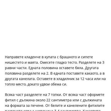
Направете кладенче в купата с брашното и сипете
нишестето и маята. Омесете гладко тесто. Разделете на 3
равни части. Едната половина оставете бяла. Другата
половина разделете на 2. В едната поставете какаото, а в
другата канелата. Оставете в хладилник за 12 часа или на
топло място, докато удвои обема си.
Всяка част разделете на 7 топки. От всяка част оформете
фитил с дължина около 22 сантиметра или с дължината
на формата за печене. От белите и канелените фитилите
разточете кора с широчина 3-4 сантиметра. Какаовите