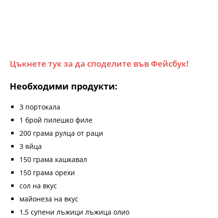
Цъкнете тук за да споделите във Фейсбук!
Необходими продукти:
3 портокала
1 брой пилешко филе
200 грама рулца от раци
3 яйца
150 грама кашкавал
150 грама орехи
сол на вкус
майонеза на вкус
1,5 супени лъжици лъжица олио