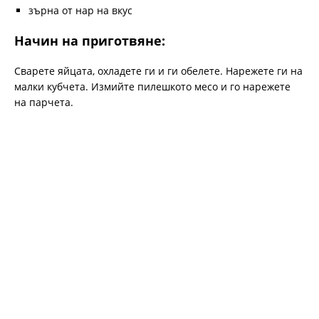
зърна от нар на вкус
Начин на приготвяне:
Сварете яйцата, охладете ги и ги обелете. Нарежете ги на
малки кубчета. Измийте пилешкото месо и го нарежете
на парчета.