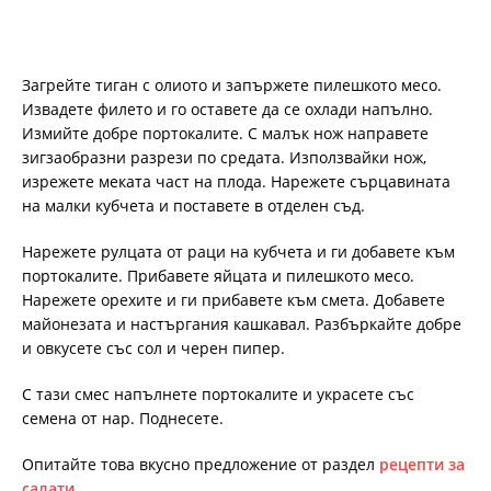
Загрейте тиган с олиото и запържете пилешкото месо.
Извадете филето и го оставете да се охлади напълно.
Измийте добре портокалите. С малък нож направете
зигзаобразни разрези по средата. Използвайки нож,
изрежете меката част на плода. Нарежете сърцавината
на малки кубчета и поставете в отделен съд.
Нарежете рулцата от раци на кубчета и ги добавете към
портокалите. Прибавете яйцата и пилешкото месо.
Нарежете орехите и ги прибавете към смета. Добавете
майонезата и настъргания кашкавал. Разбъркайте добре
и овкусете със сол и черен пипер.
С тази смес напълнете портокалите и украсете със
семена от нар. Поднесете.
Опитайте това вкусно предложение от раздел
рецепти за
салати
.