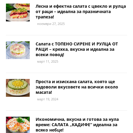
Лесна и ефектна салата с цвекло и рулца
от раци – идеална за празничната
трапеза!
ноември 27, 2025
Салата с ТОПЕНО СИРЕНЕ И РУЛЦА ОТ
РАЦИ – крехка, вкусна и идеална за
всеки повод!
март 11, 2025
Проста и изискана салата, която ще
задоволи вкусовете на всички около
масата!
март 19, 2024
Икономична, вкусна и готова за нула
време: САЛАТА „КАДИФЕ“ идеална за
всяко небце!