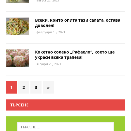
август 27, 2021
Всеки, които опита тази салата, остава
доволен!
февруари 15, 2021
Кокетно солено „Рафаело“, което ще
украси всяка трапеза!
януари 29, 2021
1
2
3
»
ТЪРСЕНЕ