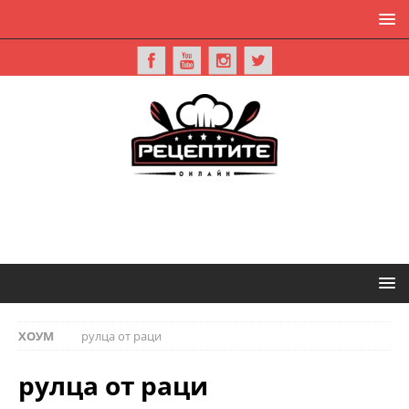
ХОУМ
рулца от раци
рулца от раци