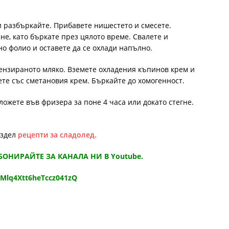
и разбъркайте. Прибавете нишестето и смесете.
ане, като бъркате през цялото време. Свалете и
о фолио и оставете да се охлади напълно.
дензираното мляко. Вземете охладения къпинов крем и
ете със сметановия крем. Бъркайте до хомогенност.
сложете във фризера за поне 4 часа или докато стегне.
аздел
рецепти за сладолед.
АБОНИРАЙТЕ ЗА КАНАЛА НИ В Youtube.
9Mlq4Xtt6heTccz041zQ