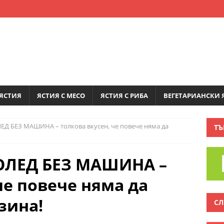
ЯСТИЯ
ЯСТИЯ С МЕСО
ЯСТИЯ С РИБА
ВЕГЕТАРИАНСКИ 
 БЕЗ МАШИНА – толкова вкусен, че повече няма да
ТЪ
ЛЕД БЕЗ МАШИНА –
че повече няма да
зина!
СЛ