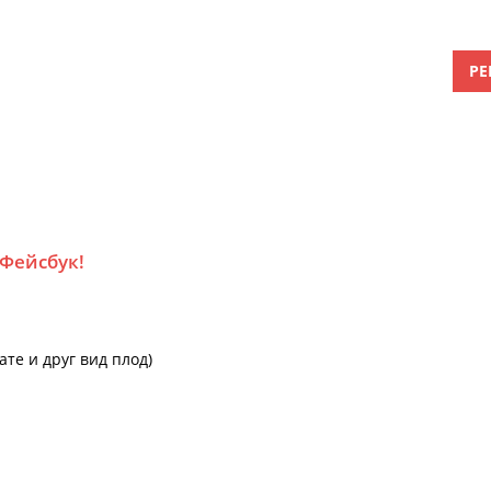
РЕ
 Фейсбук!
те и друг вид плод)