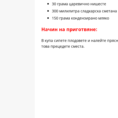
30 грама царевично нишесте
300 милилитра сладкарска сметана
150 грама кондензирано мляко
Начин на приготвяне:
В купа сипете плодовете и налейте прясн
това прецедете сместа.