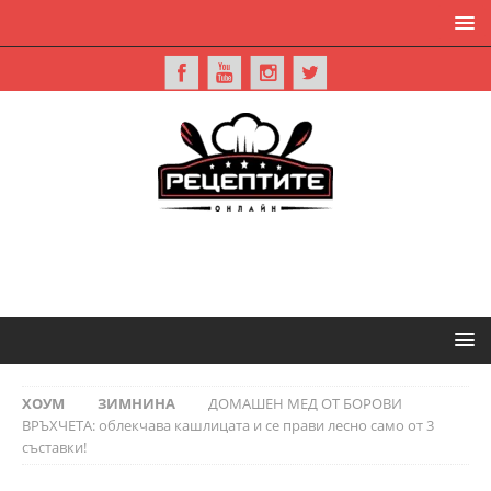
ХОУМ
ЗИМНИНА
ДОМАШЕН МЕД ОТ БОРОВИ
ВРЪХЧЕТА: облекчава кашлицата и се прави лесно само от 3
съставки!