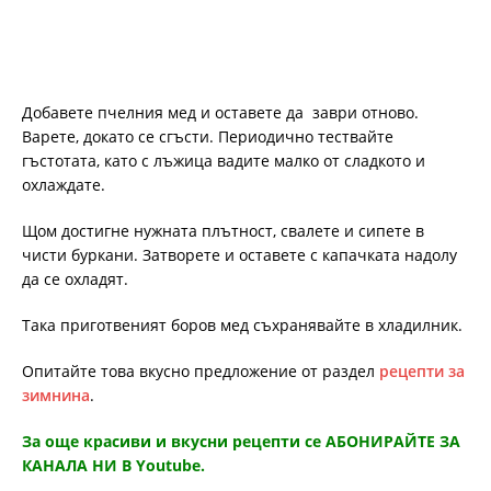
Добавете пчелния мед и оставете да заври отново.
Варете, докато се сгъсти. Периодично тествайте
гъстотата, като с лъжица вадите малко от сладкото и
охлаждате.
Щом достигне нужната плътност, свалете и сипете в
чисти буркани. Затворете и оставете с капачката надолу
да се охладят.
Така приготвеният боров мед съхранявайте в хладилник.
Опитайте това вкусно предложение от раздел
рецепти за
зимнина
.
За още красиви и вкусни рецепти се АБОНИРАЙТЕ ЗА
КАНАЛА НИ В Youtube.