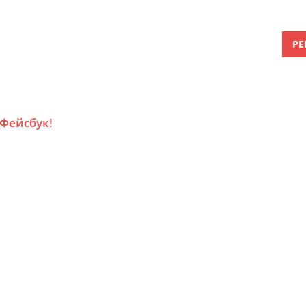
РЕ
 Фейсбук!