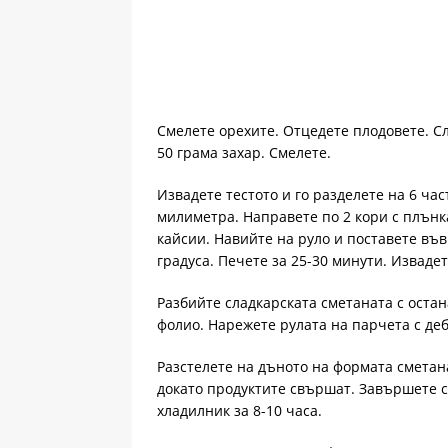
Смелете орехите. Отцедете плодовете. Сл
50 грама захар. Смелете.
Извадете тестото и го разделете на 6 час
милиметра. Направете по 2 кори с плънка
кайсии. Навийте на руло и поставете във
градуса. Печете за 25-30 минути. Извадет
Разбийте сладкарската сметаната с оста
фолио. Нарежете рулата на парчета с де
Разстелете на дъното на формата сметана
докато продуктите свършат. Завършете с
хладилник за 8-10 часа.