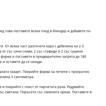
ед това поставете всеки плод в блендер и добавете по
ти. От всяка част разточете кора с дебелина на 2-3
 от със сини сливи, 2 със стафиди и 2 със сушени
 форма и поставете в предварително загрята до 180
е и оставете да се охлади.
налата захарт. Покрийте форма за печене с прозрачно
белина 3 сантиметра.
 и покрийте с пласт от парчетата рула. Редувайте,
ъс сметана. Поръсете със смлените орехи. Поставете в