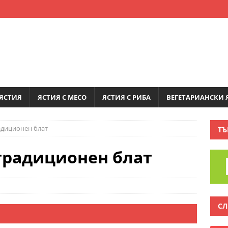
ЯСТИЯ
ЯСТИЯ С МЕСО
ЯСТИЯ С РИБА
ВЕГЕТАРИАНСКИ 
адиционен блат
ТЪ
етрадиционен блат
СЛ