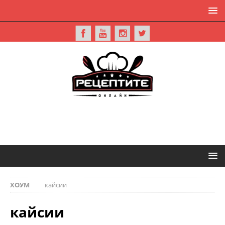
ХОУМ
кайсии
кайсии