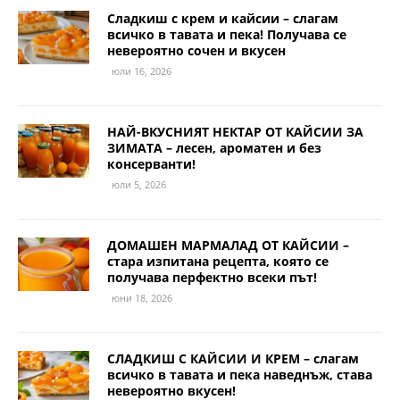
Сладкиш с крем и кайсии – слагам
всичко в тавата и пека! Получава се
невероятно сочен и вкусен
юли 16, 2026
НАЙ-ВКУСНИЯТ НЕКТАР ОТ КАЙСИИ ЗА
ЗИМАТА – лесен, ароматен и без
консерванти!
юли 5, 2026
ДОМАШЕН МАРМАЛАД ОТ КАЙСИИ –
стара изпитана рецепта, която се
получава перфектно всеки път!
юни 18, 2026
СЛАДКИШ С КАЙСИИ И КРЕМ – слагам
всичко в тавата и пека наведнъж, става
невероятно вкусен!