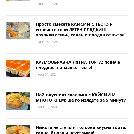
юни 17, 2026
Просто смесете КАЙСИИ С ТЕСТО и
изпечете този ЛЕТЕН СЛАДКИШ –
хрупкав отвън, сочен и плодов отвътре!
юни 15, 2025
КРЕМООБРАЗНА ЛЯТНА ТОРТА: повече
плодове, по-малко тесто!
юли 31, 2024
Най-вкусният сладкиш с КАЙСИИ И
МНОГО КРЕМ: ще го изядете за 5 минути!
юли 15, 2024
Никога не сте яли толкова вкусна торта:
сочна, бърза и неустоима!