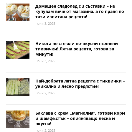
Домашен сладолед с 3 съставки – не
купувам вече от магазина, а го правя по
тази изпитана рецепта!
юни 3, 2025
Никога не сте яли по-вкусни пълнени
тиквички! Лятна рецепта, готова за
минути!
юни 3, 2025
Най-добрата лятна рецепта с тиквички –
уникално и лесно предястие!
юни 2, 2025
Баклава с крем „Магнолия“, готови кори
и шамфъстък – опияняващо лесна и
вкусна!
юни 2, 2025