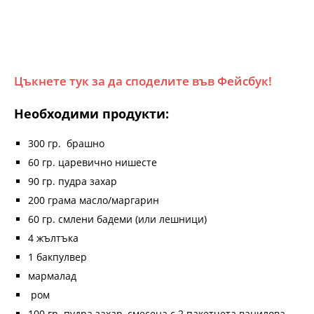
Цъкнете тук за да споделите във Фейсбук!
Необходими продукти:
300 гр. брашно
60 гр. царевично нишесте
90 гр. пудра захар
200 грама масло/маргарин
60 гр. смлени бадеми (или лешници)
4 жълтъка
1 бакпулвер
мармалад
ром
100 гр. пудра захар, смесена с 2 пакетчета ванилова