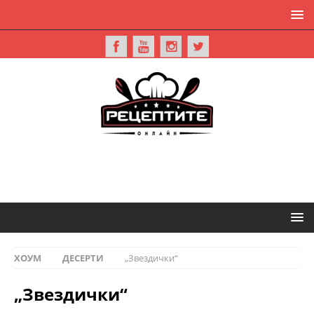
ХОУМ
ДЕСЕРТИ
„Звездички“
„Звездички“