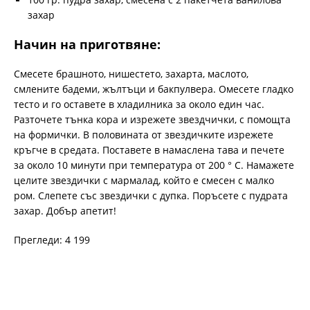
захар
Начин на приготвяне:
Смесете брашното, нишестето, захарта, маслото,
смлените бадеми, жълтъци и бакпулвера. Омесете гладко
тесто и го оставете в хладилника за около един час.
Разточете тънка кора и изрежете звездчички, с помощта
на формички. В половината от звездичките изрежете
кръгче в средата. Поставете в намаслена тава и печете
за около 10 минути при температура от 200 ° C. Намажете
целите звездички с мармалад, който е смесен с малко
ром. Слепете със звездички с дупка. Поръсете с пудрата
захар. Добър апетит!
Прегледи: 4 199