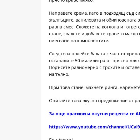
Направете крема, като в подходящ съд с
жълтъците, ваниловата и обикновената з
равна смес. Сложете на котлона и гответ
стане, свалете и добавете кравето масло
смесване на компонентите.
След това полейте балата с част от крем
останалите 50 милилитра от прясно мляко
Поръсете равномерно с трохите и оставет
напълно.
Щом това стане, махнете ринга, нарежете
Опитайте това вкусно предложение от р
За още красиви и вкусни рецепти се
https://www.youtube.com/channel/UCal
Бон Апети!