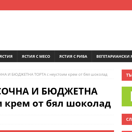
ЯСТИЯ
ЯСТИЯ С МЕСО
ЯСТИЯ С РИБА
ВЕГЕТАРИАНСКИ 
НА И БЮДЖЕТНА ТОРТА с неустоим крем от бял шоколад
ТЪ
СОЧНА И БЮДЖЕТНА
м крем от бял шоколад
СЛ