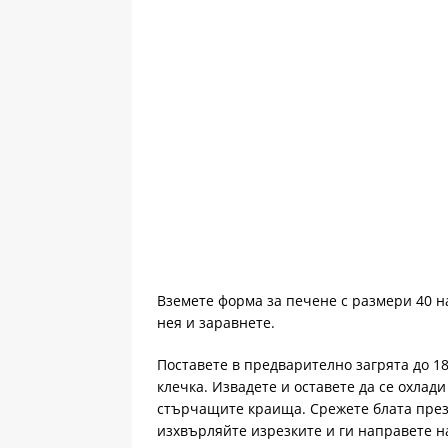
Вземете форма за печене с размери 40 на
нея и заравнете.
Поставете в предварително загрята до 18
клечка. Извадете и оставете да се охлад
стърчащите краища. Срежете блата през 
изхвърляйте изрезките и ги направете на