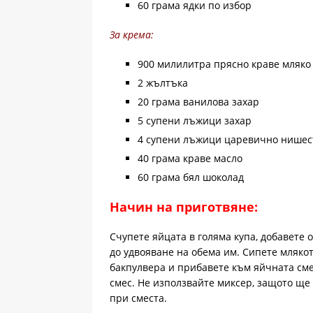
60 грама ядки по избор
За крема:
900 милилитра прясно краве мляко
2 жълтъка
20 грама ванилова захар
5 супени лъжици захар
4 супени лъжици царевично нишес
40 грама краве масло
60 грама бял шоколад
Начин на приготвяне:
Счупете яйцата в голяма купа, добавете 
до удвояване на обема им. Сипете млякот
бакпулвера и прибавете към яйчната сме
смес. Не използвайте миксер, защото ще 
при сместа.