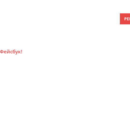
РЕ
 Фейсбук!