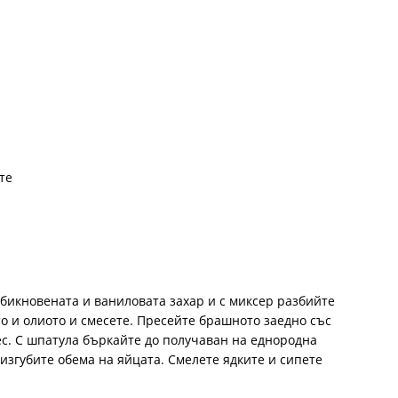
те
обикновената и ваниловата захар и с миксер разбийте
о и олиото и смесете. Пресейте брашното заедно със
с. С шпатула бъркайте до получаван на еднородна
изгубите обема на яйцата. Смелете ядките и сипете