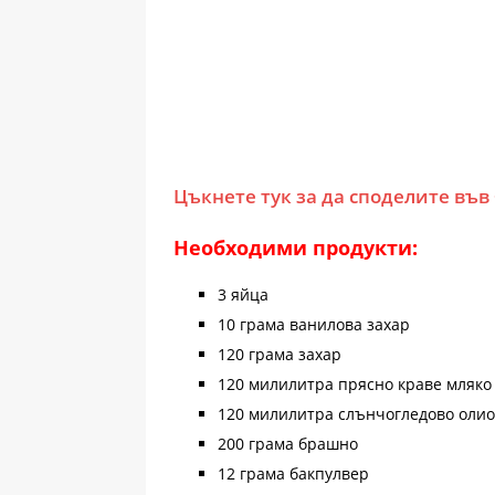
Цъкнете тук за да споделите във
Необходими продукти:
3 яйца
10 грама ванилова захар
120 грама захар
120 милилитра прясно краве мляко
120 милилитра слънчогледово олио
200 грама брашно
12 грама бакпулвер