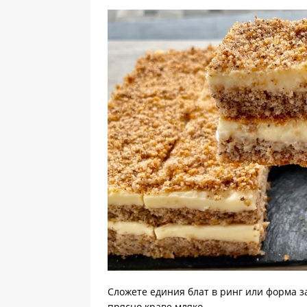
Сложете единия блат в ринг или форма 
прясно краве мляко.