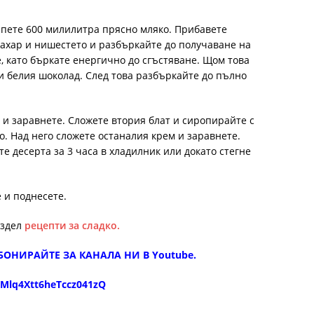
ипете 600 милилитра прясно мляко. Прибавете
ахар и нишестето и разбъркайте до получаване на
е, като бъркате енергично до сгъстяване. Щом това
 и белия шоколад. След това разбъркайте до пълно
а и заравнете. Сложете втория блат и сиропирайте с
. Над него сложете останалия крем и заравнете.
е десерта за 3 часа в хладилник или докато стегне
 и поднесете.
аздел
рецепти за сладко.
 АБОНИРАЙТЕ ЗА КАНАЛА НИ В You
tube.
9Mlq4Xtt6heTccz041zQ