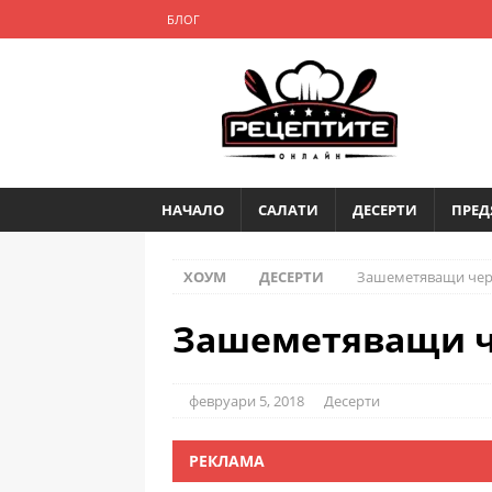
БЛОГ
НАЧАЛО
САЛАТИ
ДЕСЕРТИ
ПРЕД
ХОУМ
ДЕСЕРТИ
Зашеметяващи че
Зашеметяващи 
февруари 5, 2018
Десерти
РЕКЛАМА