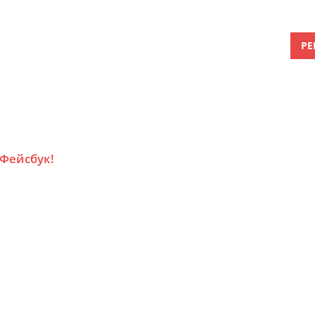
РЕ
 Фейсбук!