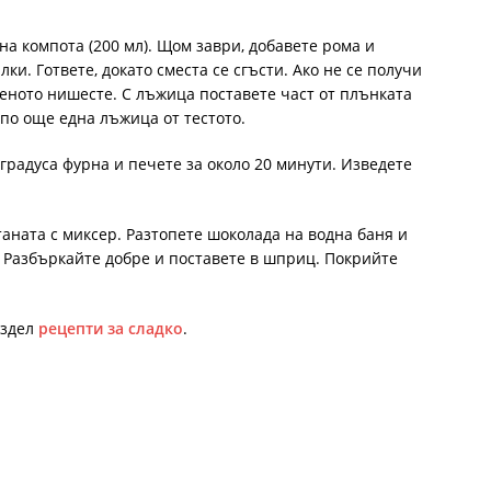
 на компота (200 мл). Щом заври, добавете рома и
ки. Гответе, докато сместа се сгъсти. Ако не се получи
еното нишесте. С лъжица поставете част от плънката
по още една лъжица от тестото.
градуса фурна и печете за около 20 минути. Изведете
таната с миксер. Разтопете шоколада на водна баня и
. Разбъркайте добре и поставете в шприц. Покрийте
аздел
рецепти за сладко
.