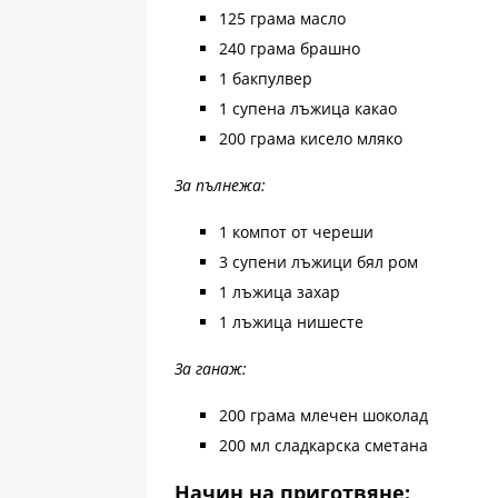
125 грама масло
240 грама брашно
1 бакпулвер
1 супена лъжица какао
200 грама кисело мляко
За пълнежа:
1 компот от череши
3 супени лъжици бял ром
1 лъжица захар
1 лъжица нишесте
За ганаж:
200 грама млечен шоколад
200 мл сладкарска сметана
Начин на приготвяне: