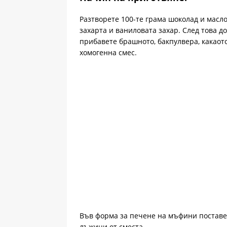
Разтворете 100-те грама шоколад и масло
захарта и ваниловата захар. След това д
прибавете брашното, бакпулвера, какаото
хомогенна смес.
Във форма за печене на мъфини поставет
лъжици от сместа.