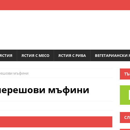
ЯСТИЯ
ЯСТИЯ С МЕСО
ЯСТИЯ С РИБА
ВЕГЕТАРИАНСКИ 
решови мъфини
ТЪ
черешови мъфини
СЛ