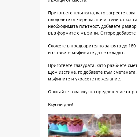
Пригответе плънката, като загреете сока
плодовете от череша, почистени от костил
необходимата плътност, добавете развор
във формите с мъфини. Отгоре добавете 
Сложете в предварително загрята до 180 
и оставете мъфините да се охладят.
Пригответе глазурата, като разбиете сме
щом изстине, го добавете към сметаната
мъфините и украсете по желание.
Опитайте това вкусно предложение от р
Вкусни дни!