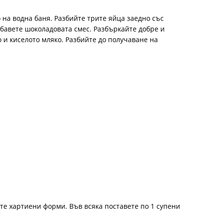
 на водна баня. Разбийте трите яйца заедно със
обавете шоколадовата смес. Разбъркайте добре и
 и киселото мляко. Разбийте до получаване на
е хартиени форми. Във всяка поставете по 1 супени