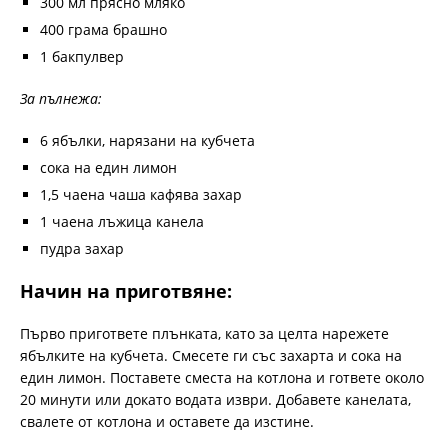
300 мл прясно мляко
400 грама брашно
1 бакпулвер
За пълнежа:
6 ябълки, нарязани на кубчета
сока на един лимон
1,5 чаена чаша кафява захар
1 чаена лъжица канела
пудра захар
Начин на приготвяне:
Първо пригответе плънката, като за целта нарежете
ябълките на кубчета. Смесете ги със захарта и сока на
един лимон. Поставете сместа на котлона и гответе около
20 минути или докато водата изври. Добавете канелата,
свалете от котлона и оставете да изстине.