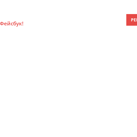
РЕ
 Фейсбук!