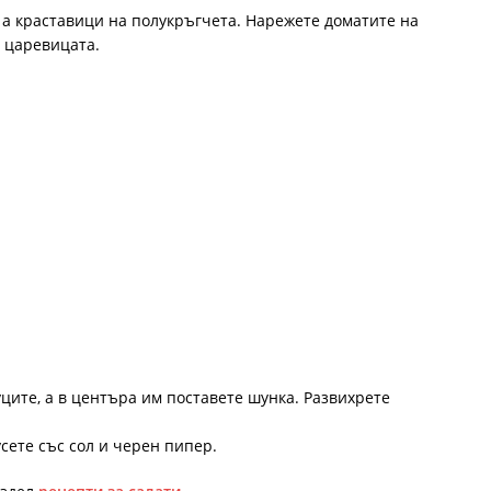
 а краставици на полукръгчета. Нарежете доматите на
е царевицата.
ците, а в центъра им поставете шунка. Развихрете
сете със сол и черен пипер.