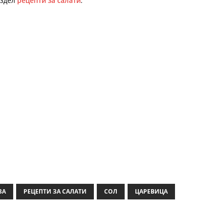
аздел
рецепти за салати
.
ЗА
РЕЦЕПТИ ЗА САЛАТИ
СОЛ
ЦАРЕВИЦА