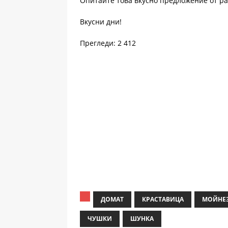
Опитайте това вкусно предложение от р
Вкусни дни!
Прегледи: 2 412
ДОМАТ
КРАСТАВИЦА
МОЙНЕ
ЧУШКИ
ШУНКА