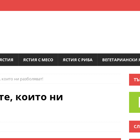
ЯСТИЯ
ЯСТИЯ С МЕСО
ЯСТИЯ С РИБА
ВЕГЕТАРИАНСКИ 
 които ни разболяват!
ТЪ
е, които ни
СЛ