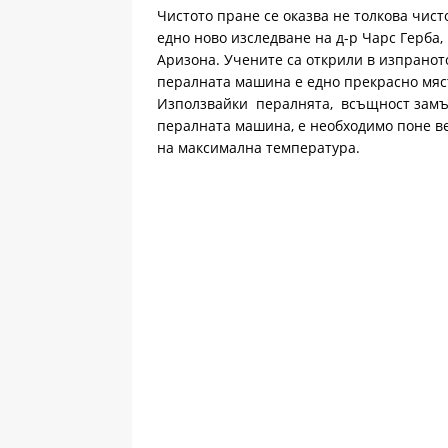
Чистото пране се оказва не толкова чист
едно ново изследване на д-р Чарс Герба
Аризона. Учените са открили в изпраното
пералната машина е едно прекрасно мяст
Използвайки пералнята, всъщност замър
пералната машина, е необходимо поне ве
на максимална температура.