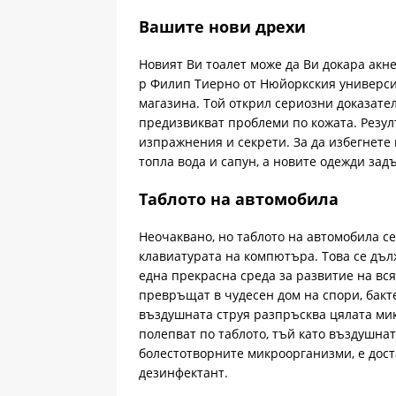
Вашите нови дрехи
Новият Ви тоалет може да Ви докара акне!
р Филип Тиерно от Нюйоркския университ
магазина. Той открил сериозни доказател
предизвикват проблеми по кожата. Резул
изпражнения и секрети. За да избегнете
топла вода и сапун, а новите одежди зад
Таблото на автомобила
Неочаквано, но таблото на автомобила с
клавиатурата на компютъра. Това се дъл
една прекрасна среда за развитие на вс
превръщат в чудесен дом на спори, бакте
въздушната струя разпръсква цялата ми
полепват по таблото, тъй като въздушната
болестотворните микроорганизми, е дос
дезинфектант.