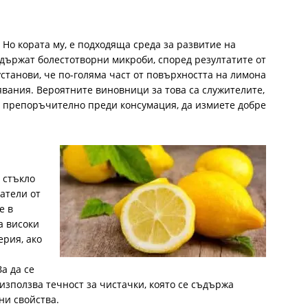
Но кората му, е подходяща среда за развитие на
ъдържат болестотворни микроби, според резултатите от
станови, че по-голяма част от повърхността на лимона
вания. Вероятните виновници за това са служителите,
 е препоръчително преди консумация, да измиете добре
 стъкло
ватели от
е в
а високи
ерия, ако
а да се
 използва течност за чистачки, която се съдържа
ни свойства.