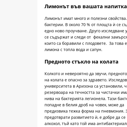
Лимонът във вашата напитка
Лимонът имат много и полезни свойства. 
бактерии. В около 70 % от площта ѝ се с
едно ново проучване. Друго изследване у
се съдържат и следи от фекални замърся
които са боравили с плодовете. За това
лимона с топла вода и сапун.
Предното стъкло на колата
Колкото и невероятно да звучи, предното
на колата е опасно за здравето. Изследо
университета в Аризона са установили, ч
резервоара на течността за чистачки им
нива на бактерията легионела. Тази бакт
попадне в белия дроб на човек, може да
предизвика тежка форма на пневмония. З
предотврати развитието ѝ, е добре да се
алкохол, тъй като той има антибактериал