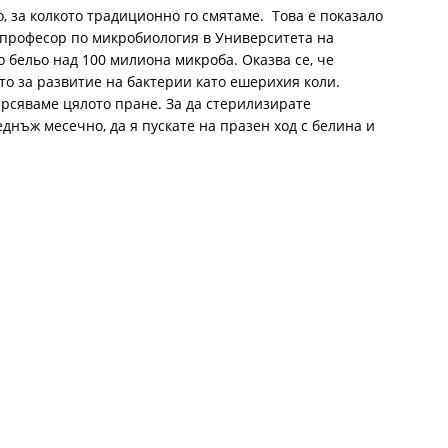
о, за колкото традиционно го смятаме. Това е показало
, професор по микробиология в Университета на
 бельо над 100 милиона микроба. Оказва се, че
о за развитие на бактерии като ешерихия коли.
сяваме цялото пране. За да стерилизирате
днъж месечно, да я пускате на празен ход с белина и