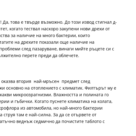
 Да, това е твърде възможно. До този извод стигнал д-
ет, когато тествал наскоро закупени нови дрехи от
ства за наличие на много бактерии, които
татите на дрехите показали още наличие на
 проблеми след пазаруване, винаги мийте ръцете си с
ължително перете преди да облечете.
е оказва втория най-мръсен предмет след
жи основно на отоплението с климатик. Филтърът му е
якакви микроозрагнизми. Влажността и полината го
рии и гъбички. Когато пуснете климатика на колата,
крофлора из автомобила, но най-много бактерии
 струя там е най-силна. За да се отървете от
татъчно веднъж седмично да почистите таблото с