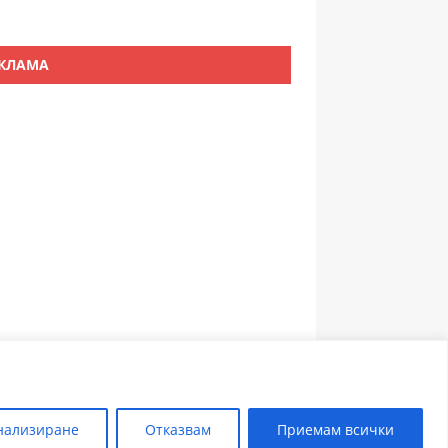
КЛАМА
ЗЪБОЛЕКАР ПЛОВДИВ
нализиране
Отказвам
Приемам всички