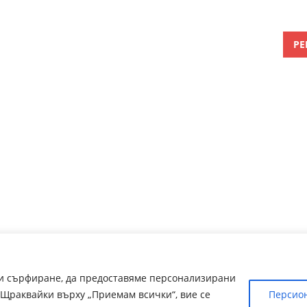
РЕ
ри сърфиране, да предоставяме персонализирани
Щраквайки върху „Приемам всички“, вие се
Персио