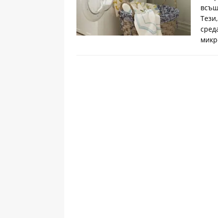
всъщ
Тези
сред
микр