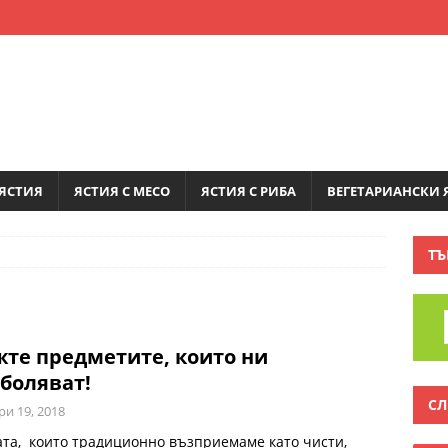
ЯСТИЯ
ЯСТИЯ С МЕСО
ЯСТИЯ С РИБА
ВЕГЕТАРИАНСКИ 
ТЪ
те предметите, които ни
боляват!
СЛ
ри 19, 2018
та, които традиционно възприемаме като чисти,