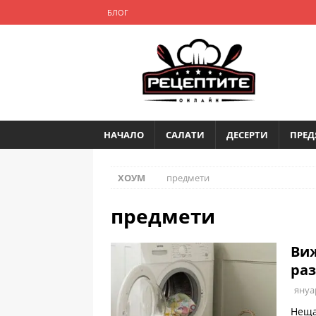
БЛОГ
НАЧАЛО
САЛАТИ
ДЕСЕРТИ
ПРЕД
ХОУМ
предмети
предмети
Виж
раз
януа
Неща