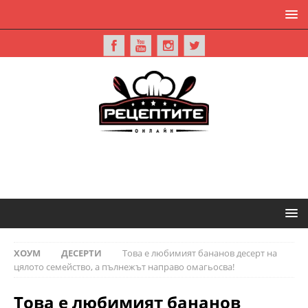
ХОУМ
ДЕСЕРТИ
Това е любимият бананов десерт на
цялото семейство, а пълнежът направо омагьосва!
Това е любимият бананов