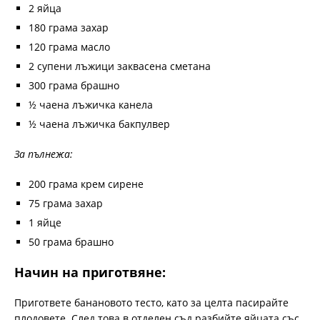
2 яйца
180 грама захар
120 грама масло
2 супени лъжици заквасена сметана
300 грама брашно
½ чаена лъжичка канела
½ чаена лъжичка бакпулвер
За пълнежа:
200 грама крем сирене
75 грама захар
1 яйце
50 грама брашно
Начин на приготвяне:
Пригответе банановото тесто, като за целта пасирайте
плодовете. След това в отделен съд разбийте яйцата със