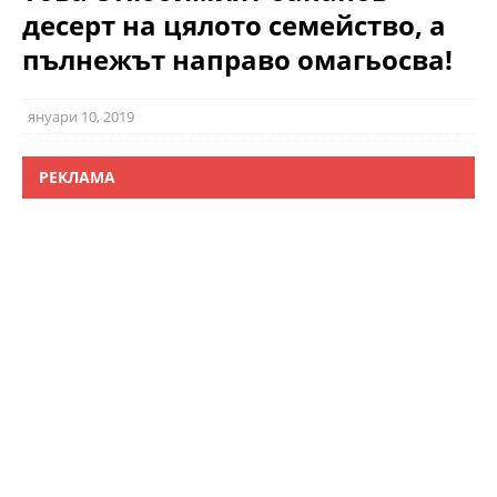
десерт на цялото семейство, а
пълнежът направо омагьосва!
януари 10, 2019
РЕКЛАМА