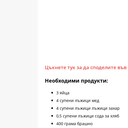
Цъкнете тук за да споделите във
Необходими продукти:
3 яйцa
4 супени лъжици мед
4 супени лъжици лъжици захар
0,5 супени лъжици сода за хляб
400 грама брашно