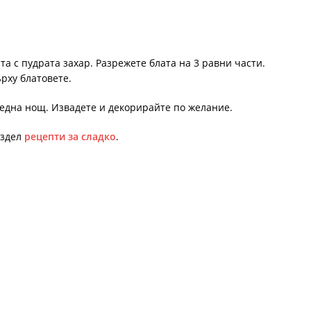
та с пудрата захар. Разрежете блата на 3 равни части.
ърху блатовете.
 една нощ. Извадете и декорирайте по желание.
аздел
рецепти за сладко
.