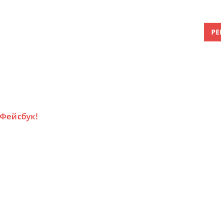
РЕ
 Фейсбук!