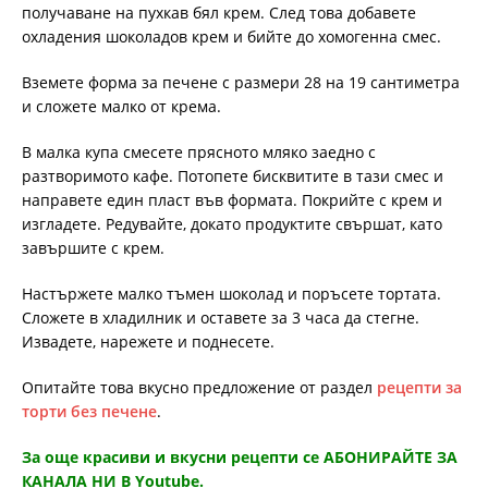
получаване на пухкав бял крем. След това добавете
охладения шоколадов крем и бийте до хомогенна смес.
Вземете форма за печене с размери 28 на 19 сантиметра
и сложете малко от крема.
В малка купа смесете прясното мляко заедно с
разтворимото кафе. Потопете бисквитите в тази смес и
направете един пласт във формата. Покрийте с крем и
изгладете. Редувайте, докато продуктите свършат, като
завършите с крем.
Настържете малко тъмен шоколад и поръсете тортата.
Сложете в хладилник и оставете за 3 часа да стегне.
Извадете, нарежете и поднесете.
Опитайте това вкусно предложение от раздел
рецепти за
торти без печене
.
За още красиви и вкусни рецепти се АБОНИРАЙТЕ ЗА
КАНАЛА НИ В Youtube.