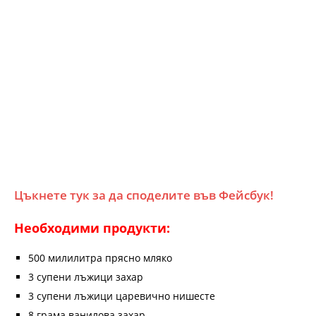
Цъкнете тук за да споделите във Фейсбук!
Необходими продукти:
500 милилитра прясно мляко
3 супени лъжици захар
3 супени лъжици царевично нишесте
8 грама ванилова захар