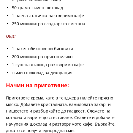
50 грама тъмен шоколад
1 чаена лъжичка разтворимо кафе
250 милилитра сладкарска сметана
Още:
1 пакет обикновени бисквити
200 милилитра прясно мляко
1 супена лъжица разтворимо кафе
тъмен шоколад за декорация
Начин на приготвяне:
Пригответе крема, като в тенджера налейте прясно
мляко. Добавете кристалната, ваниловата захар и
нишестето и разбъркайте до гладкост. Сложете на
котлона и варете до сгъстяване. Свалете и добавете
начупения шоколад и разтворимото кафе. Бъркайте,
докато се получи еднородна смес.