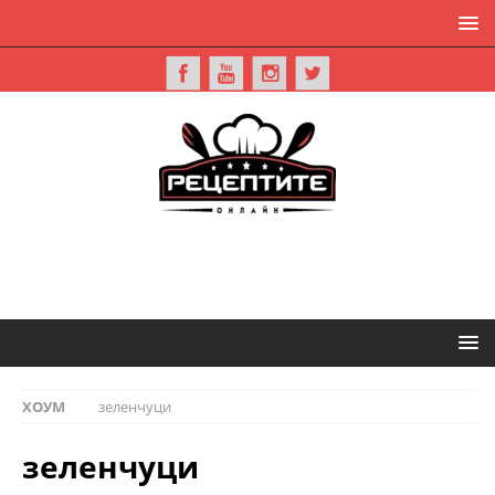
ХОУМ
зеленчуци
зеленчуци