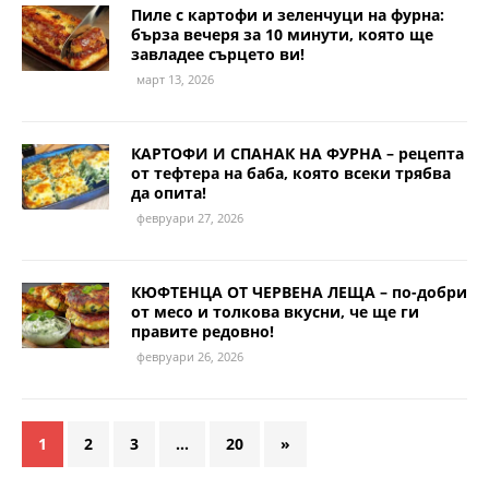
Пиле с картофи и зеленчуци на фурна:
бърза вечеря за 10 минути, която ще
завладее сърцето ви!
март 13, 2026
КАРТОФИ И СПАНАК НА ФУРНА – рецепта
от тефтера на баба, която всеки трябва
да опита!
февруари 27, 2026
КЮФТЕНЦА ОТ ЧЕРВЕНА ЛЕЩА – по-добри
от месо и толкова вкусни, че ще ги
правите редовно!
февруари 26, 2026
1
2
3
…
20
»