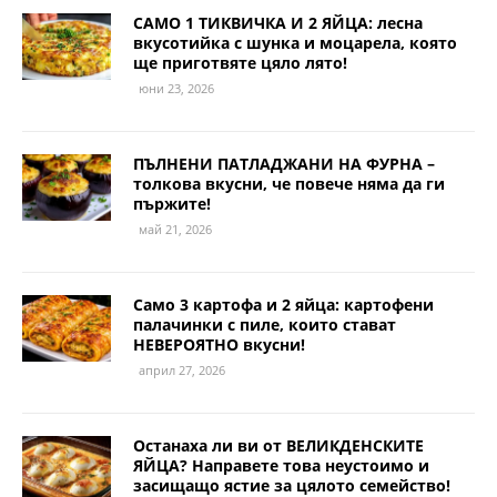
САМО 1 ТИКВИЧКА И 2 ЯЙЦА: лесна
вкусотийка с шунка и моцарела, която
ще приготвяте цяло лято!
юни 23, 2026
ПЪЛНЕНИ ПАТЛАДЖАНИ НА ФУРНА –
толкова вкусни, че повече няма да ги
пържите!
май 21, 2026
Само 3 картофа и 2 яйца: картофени
палачинки с пиле, които стават
НЕВЕРОЯТНО вкусни!
април 27, 2026
Останаха ли ви от ВЕЛИКДЕНСКИТЕ
ЯЙЦА? Направете това неустоимо и
засищащо ястие за цялото семейство!