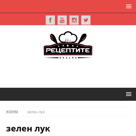
ХОУМ
зелен лук
зелен лук