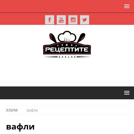
ХОУМ
вафли
вафли