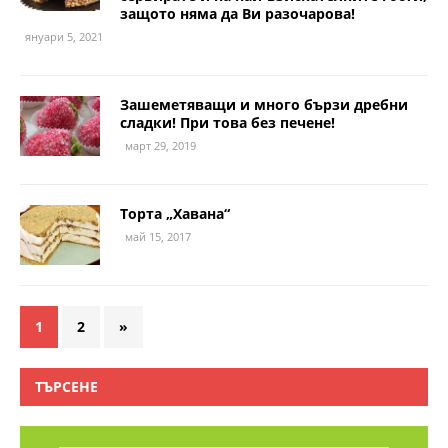
защото няма да Ви разочарова!
януари 5, 2021
Зашеметяващи и много бързи дребни
сладки! При това без печене!
март 29, 2019
Торта „Хавана“
май 15, 2017
1
2
»
ТЪРСЕНЕ