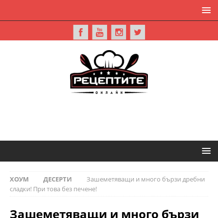
ХОУМ
ДЕСЕРТИ
Зашеметяващи и много бързи дребни
сладки! При това без печене!
Зашеметяващи и много бързи