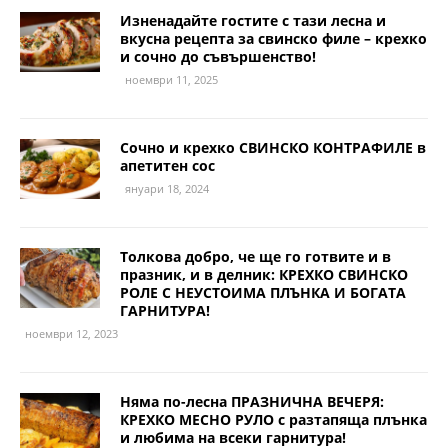
Изненадайте гостите с тази лесна и
вкусна рецепта за свинско филе – крехко
и сочно до съвършенство!
ноември 11, 2025
Сочно и крехко СВИНСКО КОНТРАФИЛЕ в
апетитен сос
януари 18, 2024
Толкова добро, че ще го готвите и в
празник, и в делник: КРЕХКО СВИНСКО
РОЛЕ С НЕУСТОИМА ПЛЪНКА И БОГАТА
ГАРНИТУРА!
ноември 12, 2023
Няма по-лесна ПРАЗНИЧНА ВЕЧЕРЯ:
КРЕХКО МЕСНО РУЛО с разтапяща плънка
и любима на всеки гарнитура!