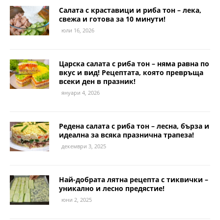
Салата с краставици и риба тон – лека,
свежа и готова за 10 минути!
юли 16, 2026
Царска салата с риба тон – няма равна по
вкус и вид! Рецептата, която превръща
всеки ден в празник!
януари 4, 2026
Редена салата с риба тон – лесна, бърза и
идеална за всяка празнична трапеза!
декември 3, 2025
Най-добрата лятна рецепта с тиквички –
уникално и лесно предястие!
юни 2, 2025