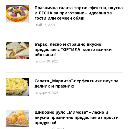
Празнична салата-торта: ефектна, вкусна
и ЛЕСНА за приготвяне – идеална за
гости или семеен обяд!
май 15, 2025
Бързо, лесно и страшно вкусно:
предястие с ТОРТИЛА, което всички
обожават!
април 30, 2025
Салата „Маркиза“-перфектният вкус за
делник и празник!
януари 4, 2025
Шикозно руло „Мимоза“ – лесно и
вкусно празнично предястие от прости
продукти!