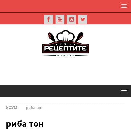
ХОУМ
риба тон
риба тон