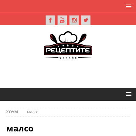
ХОУМ
малсо
малсо