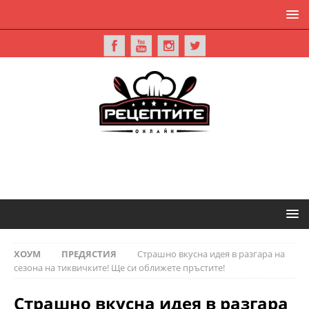
ХОУМ
ПРЕДЯСТИЯ
Страшно вкусна идея в разгара на
сезона на тиквичките! Ще си оближете пръстите!
Страшно вкусна идея в разгара