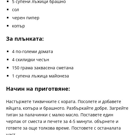
5 супени лъжици брашно
сол
черен пипер
копър
За плънката:
4 по-големи домата
4 скилидки чесън
150 грама заквасена сметана
1 супена лъжица майонеза
Начин на приготвяне:
Настържете тиквичките с кората. Посолете и добавете
яйцата, копъра и брашното. Разбъркайте добре. Загрейте
тиган за палачинки с малко масло. Поставете един
черпак от сместа и печете за 4-5 минути. обърнете и
гответе за още толкова време. Постовете с останалата
част.