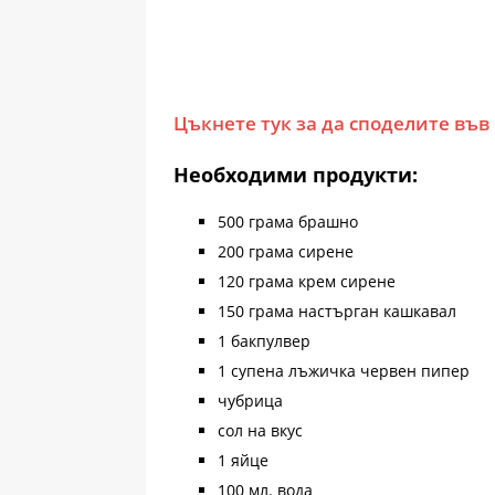
Цъкнете тук за да споделите във
Необходими продукти:
500 грама брашно
200 грама сирене
120 грама крем сирене
150 грама настърган кашкавал
1 бакпулвер
1 супена лъжичка червен пипер
чубрица
сол на вкус
1 яйце
100 мл. вода