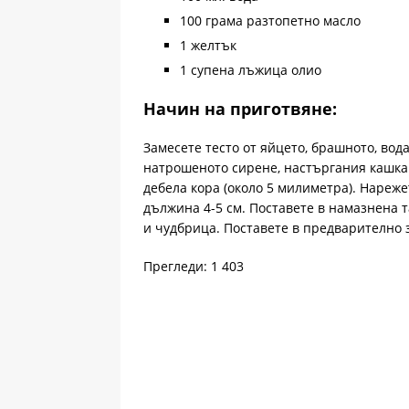
100 грама разтопетно масло
1 желтък
1 супена лъжица олио
Начин на приготвяне:
Замесете тесто от яйцето, брашното, вода
натрошеното сирене, настъргания кашкав
дебела кора (около 5 милиметра). Нарежет
дължина 4-5 см. Поставете в намазнена т
и чудбрица. Поставете в предварително з
Прегледи: 1 403