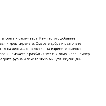
та, солта и бакпулвера. Към тестото добавете
ал и крем сиренето. Омесете добре и разточете
е я на ленти, а от всяка лента изрежете соленка с
ава и намажете с разбития желтък, олио, черен пипер
агрята фурна и печете 10-15 минути. Вкусни дни!