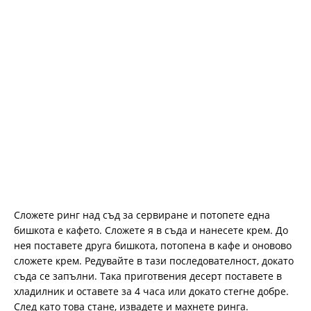
Сложете ринг над съд за сервиране и потопете една
бишкота е кафето. Сложете я в съда и нанесете крем. До
нея поставете друга бишкота, потопена в кафе и оновово
сложете крем. Редувайте в тази последователност, докато
съда се запълни. Така приготвения десерт поставете в
хладилник и оставете за 4 часа или докато стегне добре.
След като това стане, извадете и махнете ринга.