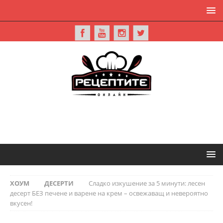
ХОУМ
ДЕСЕРТИ
Сладко изкушение за 5 минути: лесен
десерт БЕЗ печене и варене на крем – освежаващ и невероятно
вкусен!