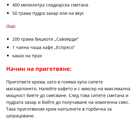
400 милилитра сладкарска сметана
50 грама пудра захар или на вкус
Още:
200 грама бишкоти „Савоярди“
1 чаена чаша кафе „Еспресо“
какао на прах
Начин на приготвяне:
Пригответе крема, като в голяма купа сипете
маскарпонето. Налейте кафето и с миксер на максимална
мощност биете до смесване. След това сипете сметана и
пудрата захар и бийте до получаване на хомогенна смес.
Така приготвения крем напълнете в торбичка за
шприцоване.