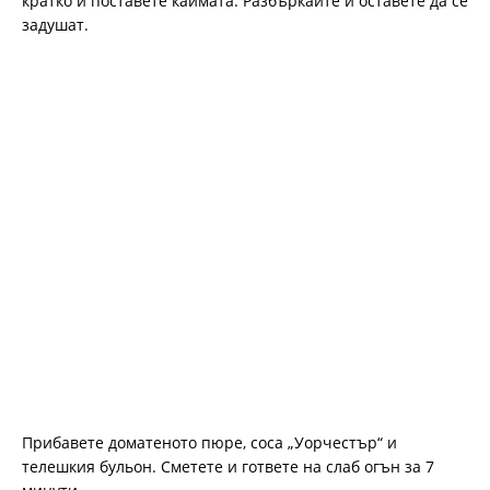
кратко и поставете каймата. Разбъркайте и оставете да се
задушат.
Прибавете доматеното пюре, соса „Уорчестър“ и
телешкия бульон. Сметете и гответе на слаб огън за 7