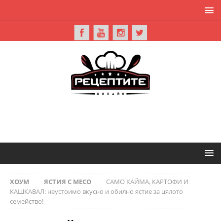
ХОУМ
ЯСТИЯ С МЕСО
САМО КАЙМА, КАРТОФИ И
КАШКАВАЛ: неустоимо вкусно и обилно ястие за цялото
семейство!