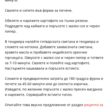
минути.
Свалете и сипете във форма за печене.
Обелете и нарежете картофите на тънки резени.
Подредете над каймата и поръсете с малко сол и черен
пипер.
В тенджера налейте готварската сметана в тенджера и
сложете на котлона. Добавете заквасената сметана,
кравето масло и прибавете индийското орехчеи
горчицата. Овкусете с малко сол и черен пипер и тответе
за 7-10 минути. Свалете и полейте над картофите.
Настържете кашкавала и поръсете ястието.
Сложете в предварително загрята до 180 градуса фурна и
печете за 45-60 минути или до златиста коричка.
Извадете, по желание поръсете с малко пресен магданоз
и нарежете. Сервирайте ястието топло.
Опитайте това вкусно предложение от раздел
рецепти за