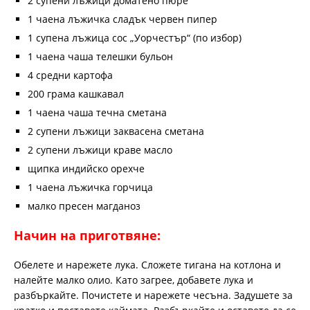
2 супени лъжици доматено пюре
1 чаена лъжичка сладък червен пипер
1 супена лъжица сос „Уорчестър“ (по избор)
1 чаена чаша телешки бульон
4 средни картофа
200 грама кашкавал
1 чаена чаша течна сметана
2 супени лъжици заквасена сметана
2 супени лъжици краве масло
щипка индийско орехче
1 чаена лъжичка горчица
малко пресен магданоз
Начин на приготвяне:
Обелете и нарежете лука. Сложете тигана на котлона и
налейте малко олио. Като загрее, добавете лука и
разбъркайте. Почистете и нарежете чесъна. Задушете за