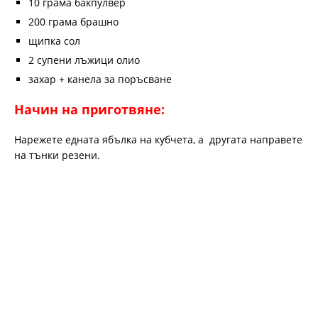
10 грама бакпулвер
200 грама брашно
щипка сол
2 супени лъжици олио
захар + канела за поръсване
Начин на приготвяне:
Нарежете едната ябълка на кубчета, а другата направете
на тънки резени.