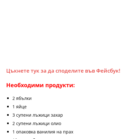
Цъкнете тук за да споделите във Фейсбук!
Необходими продукти:
2 ябълки
1 яйце
3 супени лъжици захар
2 супени лъжици олио
1 опаковка ванилия на прах