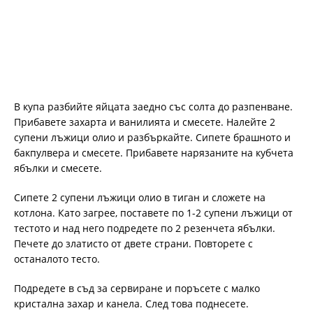
В купа разбийте яйцата заедно със солта до разпенване.
Прибавете захарта и ванилията и смесете. Налейте 2
супени лъжици олио и разбъркайте. Сипете брашното и
бакпулвера и смесете. Прибавете нарязаните на кубчета
ябълки и смесете.
Сипете 2 супени лъжици олио в тиган и сложете на
котлона. Като загрее, поставете по 1-2 супени лъжици от
тестото и над него подредете по 2 резенчета ябълки.
Печете до златисто от двете страни. Повторете с
останалото тесто.
Подредете в съд за сервиране и поръсете с малко
кристална захар и канела. След това поднесете.