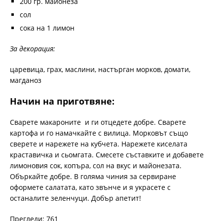
200 гр. майонеза
сол
сока на 1 лимон
За декорация:
царевица, грах, маслини, настърган морков, домати,
магданоз
Начин на приготвяне:
Сварете макароните и ги отцедете добре. Сварете
картофа и го намачкайте с вилица. Морковът също
сверете и нарежете на кубчета. Нарежете киселата
краставичка и сьомгата. Смесете съставките и добавете
лимоновия сок, копъра, сол на вкус и майонезата.
Объркайте добре. В голяма чиния за сервиране
оформете салатата, като звънче и я украсете с
останалите зеленчуци. Добър апетит!
Прегледи: 761