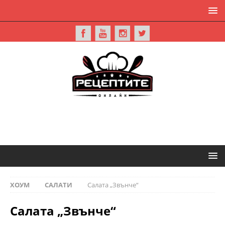
ХОУМ
САЛАТИ
Салата „Звънче“
Салата „Звънче“