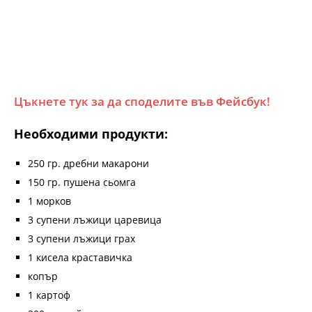
Цъкнете тук за да споделите във Фейсбук!
Необходими продукти:
250 гр. дребни макарони
150 гр. пушена сьомга
1 морков
3 супени лъжици царевица
3 супени лъжици грах
1 кисела краставичка
копър
1 картоф