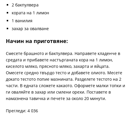
2 бакпулвера
кората на 1 лимон
1 ванилия
захар за овалване
Начин на приготвяне:
Смесете брашното и бакпулвера. Направете кладенче в
средата и прибавете настърганата кора на 1 лимон,
киселото мляко, прясното мляко, захарта и яйцата.
Омесете средно твърдо тесто и добавете олиото. Месете
докато тестото попие мазнината. Разделете тестото на 2
части. В едната сложете какаото. Оформете малки топки и
ги оваляйте в захар или смлени орехи. Поставете в
намазнена тавичка и печете за около 20 минути.
Прегледи: 4 036