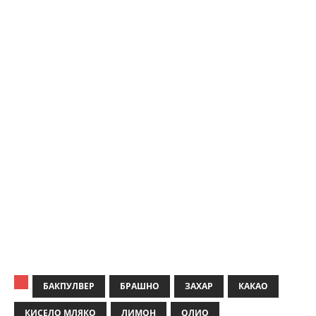
БАКПУЛВЕР
БРАШНО
ЗАХАР
КАКАО
КИСЕЛО МЛЯКО
ЛИМОН
ОЛИО