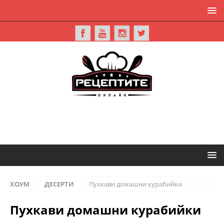
ХОУМ
ДЕСЕРТИ
Пухкави домашни курабийки
Пухкави домашни курабийки