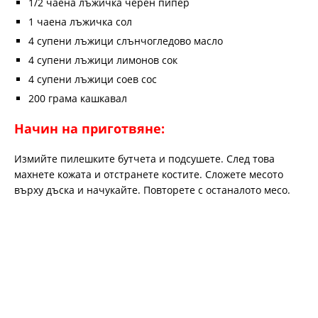
1/2 чаена лъжичка черен пипер
1 чаена лъжичка сол
4 супени лъжици слънчогледово масло
4 супени лъжици лимонов сок
4 супени лъжици соев сос
200 грама кашкавал
Начин на приготвяне:
Измийте пилешките бутчета и подсушете. След това
махнете кожата и отстранете костите. Сложете месото
върху дъска и начукайте. Повторете с останалото месо.