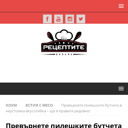
ХОУМ
ЯСТИЯ С МЕСО
Превърнете пилешките бутчета в
неустоима вкусотийка – ще я правите редовно!
Превърнете пилешките бутчета