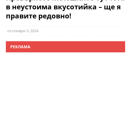
в неустоима вкусотийка – ще я
правите редовно!
октомври 3, 2024
РЕКЛАМА