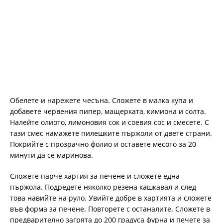
Обелете и нарежете чесъна. Сложете в малка купа и
добавете червения пипер, мащерката, кимиона и солта.
Налейте олиото, лимоновия сок и соевия сос и смесете. С
тази смес намажете пилешките пържоли от двете страни.
Покрийте с прозрачно фолио и оставете месото за 20
минути да се маринова.
Сложете парче хартия за печене и сложете една
пържола. Подредете няколко резена кашкавал и след
това навийте на руло. Увийте добре в хартията и сложете
във форма за печене. Повторете с останалите. Сложете в
предварително загрята до 200 градуса фурна и печете за