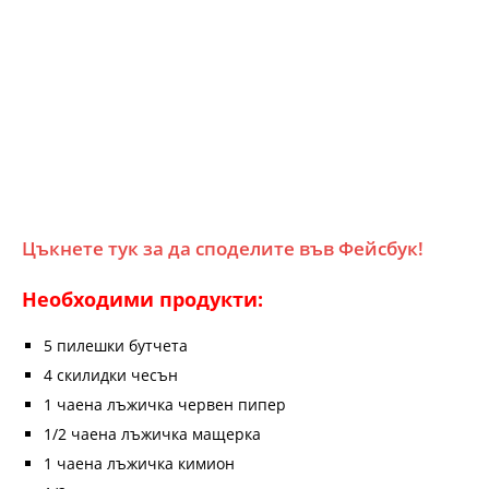
Цъкнете тук за да споделите във Фейсбук!
Необходими продукти:
5 пилешки бутчета
4 скилидки чесън
1 чаена лъжичка червен пипер
1/2 чаена лъжичка мащерка
1 чаена лъжичка кимион