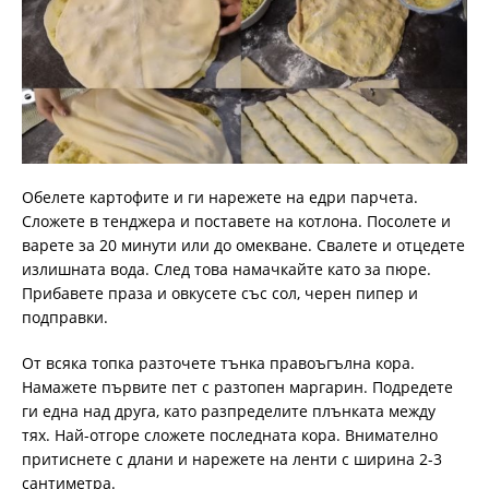
Обелете картофите и ги нарежете на едри парчета.
Сложете в тенджера и поставете на котлона. Посолете и
варете за 20 минути или до омекване. Свалете и отцедете
излишната вода. След това намачкайте като за пюре.
Прибавете праза и овкусете със сол, черен пипер и
подправки.
От всяка топка разточете тънка правоъгълна кора.
Намажете първите пет с разтопен маргарин. Подредете
ги една над друга, като разпределите плънката между
тях. Най-отгоре сложете последната кора. Внимателно
притиснете с длани и нарежете на ленти с ширина 2-3
сантиметра.