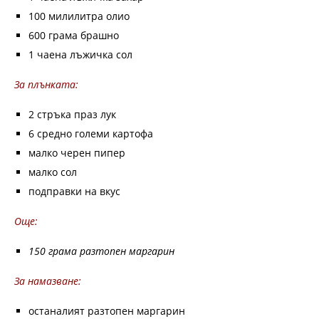
100 милилитра олио
600 грама брашно
1 чаена лъжичка сол
За плънката:
2 стръка праз лук
6 средно големи картофа
малко черен пипер
малко сол
подправки на вкус
Още:
150 грама разтопен маргарин
За намазване:
останалият разтопен маргарин