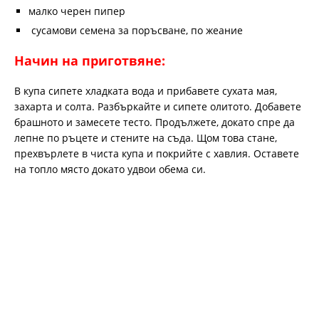
малко черен пипер
сусамови семена за поръсване, по жеание
Начин на приготвяне:
В купа сипете хладката вода и прибавете сухата мая,
захарта и солта. Разбъркайте и сипете олитото. Добавете
брашното и замесете тесто. Продължете, докато спре да
лепне по ръцете и стените на съда. Щом това стане,
прехвърлете в чиста купа и покрийте с хавлия. Оставете
на топло място докато удвои обема си.