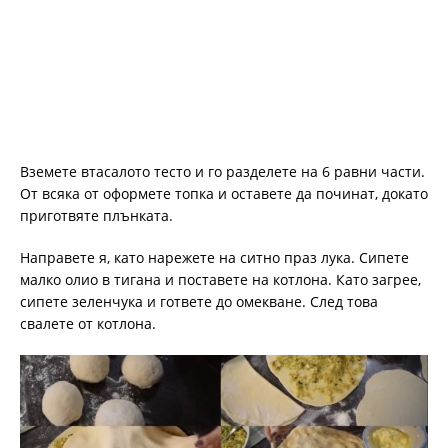
Вземете втасалото тесто и го разделете на 6 равни части.
От всяка от оформете топка и оставете да починат, докато
приготвяте плънката.
Направете я, като нарежете на ситно праз лука. Сипете
малко олио в тигана и поставете на котлона. Като загрее,
сипете зеленчука и гответе до омекване. След това
свалете от котлона.