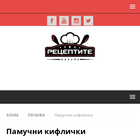
ХОУМ
ПЕЧИВА
Памучни кифлички
Памучни кифлички