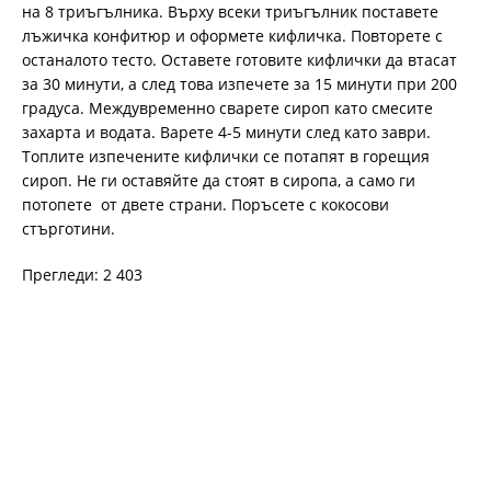
на 8 триъгълника. Върху всеки триъгълник поставете
лъжичка конфитюр и оформете кифличка. Повторете с
останалото тесто. Оставете готовите кифлички да втасат
за 30 минути, а след това изпечете за 15 минути при 200
градуса. Междувременно сварете сироп като смесите
захарта и водата. Варете 4-5 минути след като заври.
Топлите изпечените кифлички се потапят в горещия
сироп. Не ги оставяйте да стоят в сиропа, а само ги
потопете от двете страни. Поръсете с кокосови
стърготини.
Прегледи: 2 403