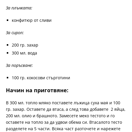
За плънката:
конфитюр от сливи
За сироп:
200 гр. захар
300 мл. вода
За поръсване:
100 гр. кокосови стърготини
Начин на приготвяне:
В 300 мл. топло мляко поставете лъжица суха мая и 100
гр. захар. Оставете да втаса, а след това добавете 2 яйца,
200 мл. олио и брашното. Замесете меко тестото и го
оставете на топло за да удвои обема си. Втасалото тесто
разделете на 5 части. Всяка част разточете и нарежете